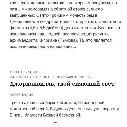
три переизданные открытки с повторным рисунком, но
разными номерами на обратной стороне, число
выпущенных Свято-Троицким монастырем в
Джорданвилле поздравительных открыток стандартного
формата (3,5 х 5,5 дюймов) достигает сотни. Все они, за
исключением лишь одной, воспроизводят рисунки
архимандрита Киприана (Пыжова). Та, что является
исключением, была нарисована...
15 СЕНТЯБРЯ, 2023
ЛИТЕРАТУРНАЯ ГОСТИНАЯ
,
ПРАВОСЛАВНАЯ ЖИЗНЬ
Джорданвилль, твой сияющий свет
АВТОР
NATALIA
Триста акров нью-йоркской земли, Окропленной
молитвенной верой, В Духов День слезы душ проросли
В нивы благости Божьей безмерной.
...