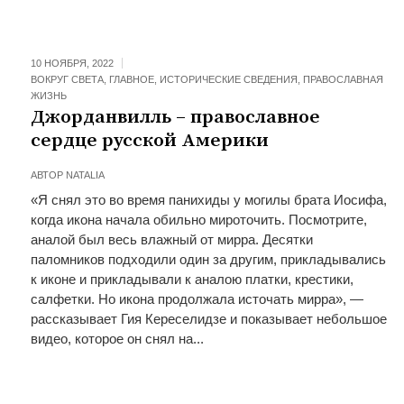
10 НОЯБРЯ, 2022
ВОКРУГ СВЕТА
,
ГЛАВНОЕ
,
ИСТОРИЧЕСКИЕ СВЕДЕНИЯ
,
ПРАВОСЛАВНАЯ
ЖИЗНЬ
Джорданвилль – православное
сердце русской Америки
АВТОР
NATALIA
«Я снял это во время панихиды у могилы брата Иосифа,
когда икона начала обильно мироточить. Посмотрите,
аналой был весь влажный от мирра. Десятки
паломников подходили один за другим, прикладывались
к иконе и прикладывали к аналою платки, крестики,
салфетки. Но икона продолжала источать мирра», —
рассказывает Гия Кереселидзе и показывает небольшое
видео, которое он снял на...