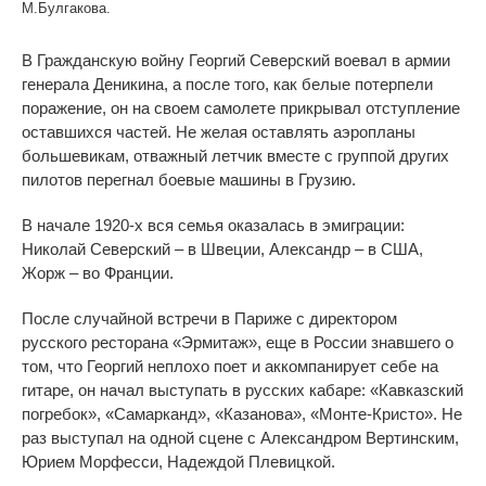
М.Булгакова.
В Гражданскую войну Георгий Северский воевал в армии
генерала Деникина, а после того, как белые потерпели
поражение, он на своем самолете прикрывал отступление
оставшихся частей. Не желая оставлять аэропланы
большевикам, отважный летчик вместе с группой других
пилотов перегнал боевые машины в Грузию.
В начале 1920-х вся семья оказалась в эмиграции:
Николай Северский – в Швеции, Александр – в США,
Жорж – во Франции.
После случайной встречи в Париже с директором
русского ресторана «Эрмитаж», еще в России знавшего о
том, что Георгий неплохо поет и аккомпанирует себе на
гитаре, он начал выступать в русских кабаре: «Кавказский
погребок», «Самарканд», «Казанова», «Монте-Кристо». Не
раз выступал на одной сцене с Александром Вертинским,
Юрием Морфесси, Надеждой Плевицкой.