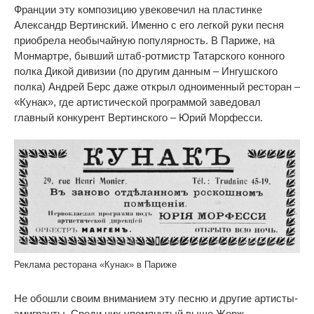
Франции эту композицию увековечил на пластинке
Александр Вертинский. Именно с его легкой руки песня
приобрела необычайную популярность. В Париже, на
Монмартре, бывший штаб-ротмистр Татарского конного
полка Дикой дивизии (по другим данным – Ингушского
полка) Андрей Берс даже открыл одноименный ресторан –
«Кунак», где артистической программой заведовал
главный конкурент Вертинского – Юрий Морфесси.
Реклама ресторана «Кунак» в Париже
Не обошли своим вниманием эту песню и другие артисты-
эмигранты. Среди них упомянутый выше Жорж