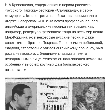
Н.А.Кривошеина, содержавшая в период рассвета
«русского Парижа» ресторан «Самарканд», в своих
мемуарах «Четыре трети нашей жизни» вспоминала о
Жорже Северском: «Он был почти профессионал; пел
английские и американские песенки тех времен, как,
например, репертуар гремевшего тогда на весь мир певца
Мак-Кормика, но и некоторые русские песни, и даже
советские — братьев Покрасс. Голосок имел небольшой,
сладкий, старательно учился английскому прононсу, был
роста невысокого, с бледными глазами и чем-то
неподвижным в лице. Успехом он пользовался немалым,
особенно у высоких крупных дам бальзаковского
возраста…»