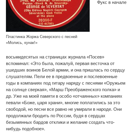
Фукс в начале
Пластинка Жоржа Северского с песней
«Молись, кунак!»
восьмидесятых на страницах журнала «Посев»
вспоминал: «Это была, пожалуй, первая весточка от
ушедших воинов Белой армии, и она пришлась по сердцу
слушателям. Пели ее в предвоенные и послевоенные
годы в компаниях под гитару наряду с песнями «Оружьем
на солнце сверкая», «Марш Преображенского полка» и
др. Уже на моей памяти в особо «отчаянных» компаниях
певали «Боже, царя храни», многие поплатились за это
свободой, но песни все равно не умирали в народе. Они
продолжали бродить по России, будя в сердцах
безымянных бардов отклики и желание создать что-
нибудь подобное».