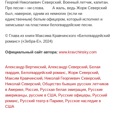
Георгий Николаевич Северский. Военный летчик, капитан.
Про песни – ни слова. А жаль, ведь Жорж Северский
был, наверное, одним из немногих (если ни
единственным) белым офицером, который исполнял и
записывал на пластинки белогвардейские песни.
© Глава из книги Максима Кравчинского «Белогвардейский
романс» («Зебра-Е», 2024)
Официальный сайт автора:
www.kravchinsky.com
Александр Вертинский
,
Александр Северский
,
Белая
гвардия
,
Белогвардейский романс
,
Жорж Северский
,
Максим Кравчинский
,
Николай Георгиевич Северский
,
Николай Северский
,
Общество бывших русских летчиков
в Америке
,
Россия
,
Русская белая эмиграция
,
Русские
американцы
,
русские в США
,
Русские офицеры
,
Русский
романс
,
Русский театр в Париже
,
Русское наследие в
США