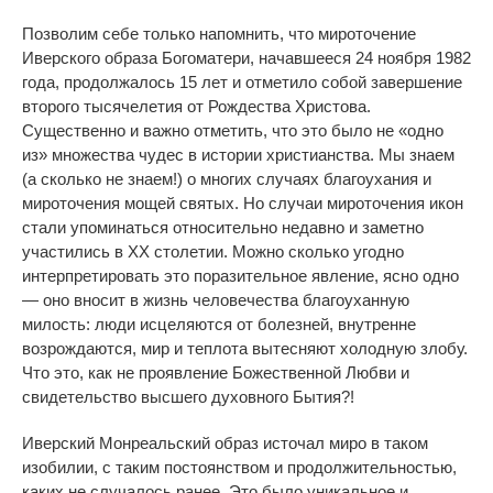
Позволим себе только напомнить, что мироточение
Иверского образа Богоматери, начавшееся 24 ноября 1982
года, продолжалось 15 лет и отметило собой завершение
второго тысячелетия от Рождества Христова.
Существенно и важно отметить, что это было не «одно
из» множества чудес в истории христианства. Мы знаем
(а сколько не знаем!) о многих случаях благоухания и
мироточения мощей святых. Но случаи мироточения икон
стали упоминаться относительно недавно и заметно
участились в ХХ столетии. Можно сколько угодно
интерпретировать это поразительное явление, ясно одно
— оно вносит в жизнь человечества благоуханную
милость: люди исцеляются от болезней, внутренне
возрождаются, мир и теплота вытесняют холодную злобу.
Что это, как не проявление Божественной Любви и
свидетельство высшего духовного Бытия?!
Иверский Монреальский образ источал миро в таком
изобилии, с таким постоянством и продолжительностью,
каких не случалось ранее. Это было уникальное и