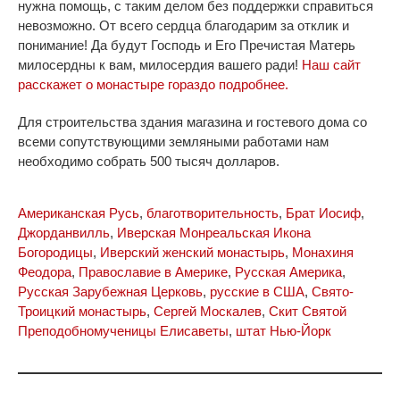
нужна помощь, с таким делом без поддержки справиться
невозможно. От всего сердца благодарим за отклик и
понимание! Да будут Господь и Его Пречистая Матерь
милосердны к вам, милосердия вашего ради!
Наш сайт
расскажет о монастыре гораздо подробнее.
Для строительства здания магазина и гостевого дома со
всеми сопутствующими земляными работами нам
необходимо собрать 500 тысяч долларов.
Американская Русь
,
благотворительность
,
Брат Иосиф
,
Джорданвилль
,
Иверская Монреальская Икона
Богородицы
,
Иверский женский монастырь
,
Монахиня
Феодора
,
Православие в Америке
,
Русская Америка
,
Русская Зарубежная Церковь
,
русские в США
,
Свято-
Троицкий монастырь
,
Сергей Москалев
,
Скит Святой
Преподобномученицы Елисаветы
,
штат Нью-Йорк