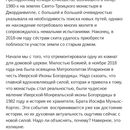
1980-х на землях Свято-Троицкого монастыря в
Джорданвилле, с большей и большей очевидностью
указывала на необходимость поиска новых путей, однако
их нахождение потребовало многих молитв и
сопровождалось немалыми испытаниями. Наконец, в
2018-ом году сёстрам скита удалось приобрести
поблизости участок земли со старым домом.
Начали мы с того, что отремонтировали одну из комнат
для домовой церкви. Милостью Божией, в ноябре 2018
года она была освящена Митрополитом Иларионом в
честь Иверской Иконы Богородицы. Надо сказать, что
главной вдохновляющей силой, которая и привела к тому,
что монастырь стал реальностью, были чудесное
явление Иверской-Монреальской иконы Богородицы в
1982 году и история ее хранителя, Брата Иосифа Муньос-
Кортес. Эти события воспринимаются уже как достояние
истории, но их духовная актуальность ощутима сейчас с
новой силой. Надо ли объяснять, почему? Наверное, это
излишне.