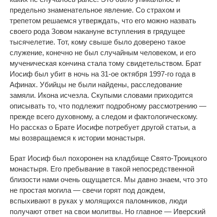
предельно знаменательное явление. Со страхом и
трепетом решаемся утверждать, что его можно назвать
своего рода Зовом накануне вступления в грядущее
тысячелетие. Тот, кому свыше было доверено такое
служение, конечно не был случайным человеком, и его
мученическая кончина стала тому свидетельством. Брат
Иосиф был убит в ночь на 31-ое октября 1997-го года в
Афинах. Убийцы не были найдены, расследование
замяли. Икона исчезла. Скупыми словами приходится
описывать то, что подлежит подробному рассмотрению —
прежде всего духовному, а следом и фактологическому.
Но рассказ о Брате Иосифе потребует другой статьи, а
мы возвращаемся к истории монастыря.
Брат Иосиф был похоронен на кладбище Свято-Троицкого
монастыря. Его пребывание в такой непосредственной
близости нами очень ощущается. Мы давно знаем, что это
не простая могила — свечи горят под дождем,
вспыхивают в руках у молящихся паломников, люди
получают ответ на свои молитвы. Но главное — Иверский