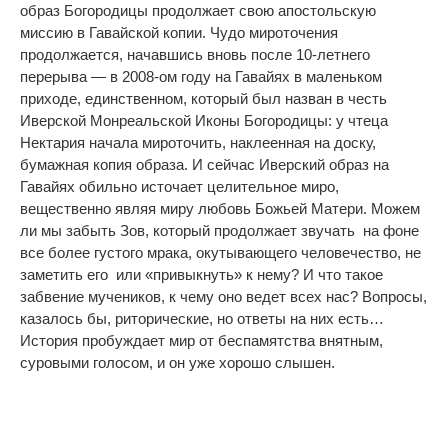
образ Богородицы продолжает свою апостольскую
миссию в Гавайской копии. Чудо мироточения
продолжается, начавшись вновь после 10-летнего
перерыва — в 2008-ом году на Гавайях в маленьком
приходе, единственном, который был назван в честь
Иверской Монреальской Иконы Богородицы: у чтеца
Нектария начала мироточить, наклеенная на доску,
бумажная копия образа. И сейчас Иверский образ на
Гавайях обильно источает целительное миро,
вещественно являя миру любовь Божьей Матери. Можем
ли мы забыть Зов, который продолжает звучать на фоне
все более густого мрака, окутывающего человечество, не
заметить его или «привыкнуть» к нему? И что такое
забвение мучеников, к чему оно ведет всех нас? Вопросы,
казалось бы, риторические, но ответы на них есть…
История пробуждает мир от беспамятства внятным,
суровыми голосом, и он уже хорошо слышен.