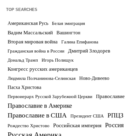
TOP SEARCHES
Американская Русь
Белая эмиграция
Вадим Массальский
Вашингтон
Вторая мировая война
Галина Епифанова
Дмитрий Злодорев
Гражданская война в России
Дональд Трамп
Игорь Полищук
Конгресс русских американцев
Ново-Дивеево
Людмила Полчанинова-Селинская
Пасха Христова
Православие
Первоиерарх Русской Зарубежной Церкви
Православие в Америке
Православие в США
РПЦЗ
Президент США
Россия
Российская империя
Рождество Христово
Русская Америка