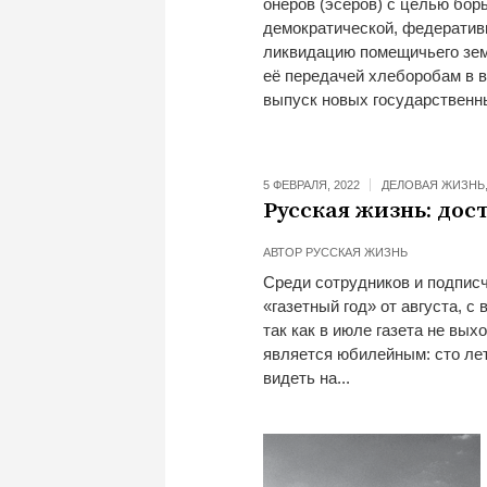
онеров (эсеров) с целью бор
демократической, федератив
ликвидацию помещичьего зем
её передачей хлеборобам в ве
выпуск новых государственн
5 ФЕВРАЛЯ, 2022
ДЕЛОВАЯ ЖИЗНЬ
Русская жизнь: до
АВТОР
РУССКАЯ ЖИЗНЬ
Среди сотрудников и подпис
«газетный год» от августа, с
так как в июле газета не вых
является юбилейным: сто лет
видеть на...