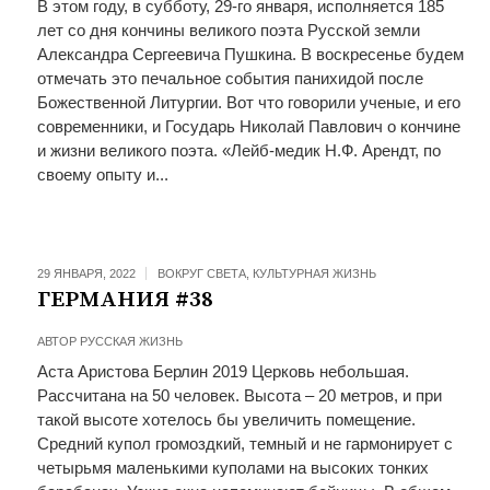
В этом году, в субботу, 29-го января, исполняется 185
лет со дня кончины великого поэта Русской земли
Александра Сергеевича Пушкина. В воскресенье будем
отмечать это печальное события панихидой после
Божественной Литургии. Вот что говорили ученые, и его
современники, и Государь Николай Павлович о кончине
и жизни великого поэта. «Лейб-медик Н.Ф. Арендт, по
своему опыту и...
29 ЯНВАРЯ, 2022
ВОКРУГ СВЕТА
,
КУЛЬТУРНАЯ ЖИЗНЬ
ГЕРМАНИЯ #38
АВТОР
РУССКАЯ ЖИЗНЬ
Аста Аристова Берлин 2019 Церковь небольшая.
Рассчитана на 50 человек. Высота – 20 метров, и при
такой высоте хотелось бы увеличить помещение.
Средний купол громоздкий, темный и не гармонирует с
четырьмя маленькими куполами на высоких тонких