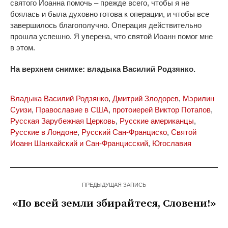
святого Иоанна помочь – прежде всего, чтобы я не
боялась и была духовно готова к операции, и чтобы все
завершилось благополучно. Операция действительно
прошла успешно. Я уверена, что святой Иоанн помог мне
в этом.
На верхнем снимке: владыка Василий Родзянко.
Владыка Василий Родзянко
,
Дмитрий Злодорев
,
Мэрилин
Суизи
,
Православие в США
,
протоиерей Виктор Потапов
,
Русская Зарубежная Церковь
,
Русские американцы
,
Русские в Лондоне
,
Русский Сан-Франциско
,
Святой
Иоанн Шанхайский и Сан-Францисский
,
Югославия
ПРЕДЫДУЩАЯ ЗАПИСЬ
«По всей земли збирайтеся, Словени!»