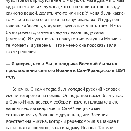
чувствовала присутствие его матушки. Раза два мы с ним
куда-то ехали, и я думала, что он переживает по поводу
каких-то вещей, делать что-то или нет. У меня были какие-
то мысли на сей счет, но я не озвучивала их. И вдруг он
говорил: «Знаешь, я думаю, нужно поступить так». И это
было ровно то, о чем я секунду назад подумала
(смеется). Я чувствовала присутствие матушки Марии в
те моменты и уверена, это
именно она
подсказывала
такие решения.
— Я уверен, что и Вы, и владыка Василий были на
прославлении святого Иоанна в Сан-Франциско в 1994
году.
— Конечно. С нами тогда был молодой русский человек,
имени которого я не помню. Он недолгое время был у нас
в Свято-Николаевском соборе и помогал владыке в его
вашингтонской квартире. В Сан-Франциско мы
остановились у большого друга владыки Василия –
Константина Чикина, который ребенком жил в Шанхае и,
насколько я понимаю, знал владыку Иоанна. Так или