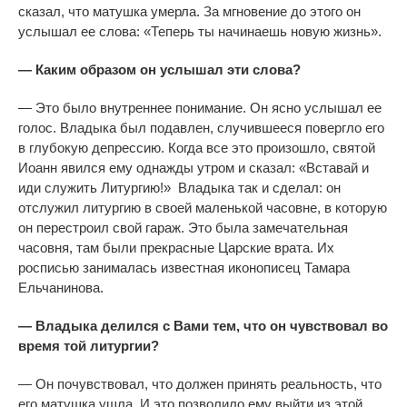
сказал, что матушка умерла. За мгновение до этого он
услышал ее слова: «Теперь ты начинаешь новую жизнь».
— Каким образом он услышал эти слова?
— Это было внутреннее понимание. Он ясно услышал ее
голос. Владыка был подавлен, случившееся повергло его
в глубокую депрессию. Когда все это произошло, святой
Иоанн явился ему однажды утром и сказал: «Вставай и
иди служить Литургию!» Владыка так и сделал: он
отслужил литургию в своей маленькой часовне, в которую
он перестроил свой гараж. Это была замечательная
часовня, там были прекрасные Царские врата. Их
росписью занималась известная иконописец Тамара
Ельчанинова.
— Владыка делился с
Вам
и тем, что он чувствовал во
время той литургии?
— Он почувствовал, что должен принять реальность, что
его матушка ушла. И это позволило ему выйти из этой