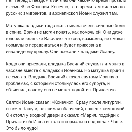
лет. Перед отъездом в Англию они какое-то время провели
с семьей во Франции. Конечно, в то время там жило много
русских эмигрантов, и архиепископ Иоанн служил там.
Матушка владыки тогда испытывала очень сильные боли
в спине. Врачи не могли понять, как помочь ей. Они даже
говорили владыке Василию, что она, возможно, не сможет
нормально передвигаться и будет прикована к
инвалидному креслу. Они поехали к владыке Иоанну.
Когда они приехали, владыка Василий служил литургию в
часовне вместе с владыкой Иоанном. Но матушка прийти
не смогла. Владыка Василий сказал святому Иоанну о
проблемах, с которыми столкнулась его супруга, и
объяснил, почему она не может подойти к Причастию.
Святой Иоанн сказал: «Конечно». Сразу после литургии,
он взял Чашу и, не снимая облачений, пошел к ним домой.
Он стоял у входной двери и сказал: «Мария, подойди к
Причастию!» И она встала и нормально подошла к Чаше.
Это было чудо!