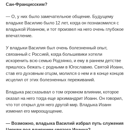
Сан-Францисским?
— О, у них было замечательное общение. Будущему
владыке Василию было 12 лет, когда он познакомился с
владыкой Иоанном, и тот произвел на него очень глубокое
впечатление.
У владыки Василия был очень болезненный опыт,
связанный с Россией, когда большевики хотели
искоренить всю семью Родзянко, и ему в раннем детстве
пришлось бежать с родными в Югославию. Святой Иоанн,
став его духовным отцом, молился о нем и в конце концов
исцелил от этих болезненных переживаний.
Владыка рассказывал о том огромном влиянии, которое
ок
азал
на него тогда еще архимандрит Иоанн. Он говорил,
что тот открыл для него другой мир. Владыка Иоанн
изменил его мироощущение.
— Возможно, владыка Василий избрал путь служения
Церкви под влиянием святого Иоанна?