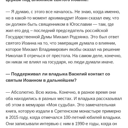
— Я думаю, с этого все на
чалось.
Не знаю, когда именно,
но в какой-то момент архимандрит Иоанн сказал ему, что
он должен быть священником в Югославии — там, где
жил его дед – последний председатель российской
Государственной Думы Михаил Родзянко. Это был ответ
святого Иоанна на то, что эмиграция думала о влиянии,
которое Михаил Владимирович якобы оказал на решение
Николая II отречься от престола. На самом деле, конечно,
он никак не влиял на государя, но люди думали иначе.
— Поддерживал ли владыка Василий контакт со
святым Иоанном в дальнейшем?
— Абсолютно. Всю жизнь. Конечно, в разное время они
оба находились в разных местах. И владыка рассказывал
об этом в мемуарах «Моя судьба». Это замечательная
книга, которую издали в Сретенском монастыре примерно
в 2015 году, когда отмечался 100-летний юбилей владыки.
Они записывали интервью с ним в 1990-е годы, когда он