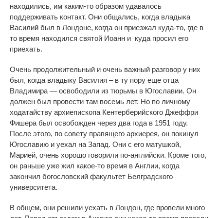
находились, им каким-то образом удавалось
поддерживать контакт. Они общались, когда владыка
Василий был в Лондоне, когда он приезжал куда-то, где в
то время находился святой Иоанн и
куда
просил его
приехать.
Очень продолжительный и очень важный разговор у них
был, когда владыку Василия – в ту пору еще отца
Владимира — освободили из тюрьмы в Югославии. Он
должен был провести там восемь лет. Но по личному
ходатайству архиепископа Кентерберийского Джеффри
Фишера был освобожден через два года в 1951 году.
После этого, по совету правящего архиерея, он покинул
Югославию и уехал на Запад. Они с его матушкой,
Марией, очень хорошо говорили по-английски. Кроме того,
он раньше уже жил какое-то время в Англии, когда
закончил богословский факультет Белградского
университета.
В общем, они решили уехать в Лондон, где провели много