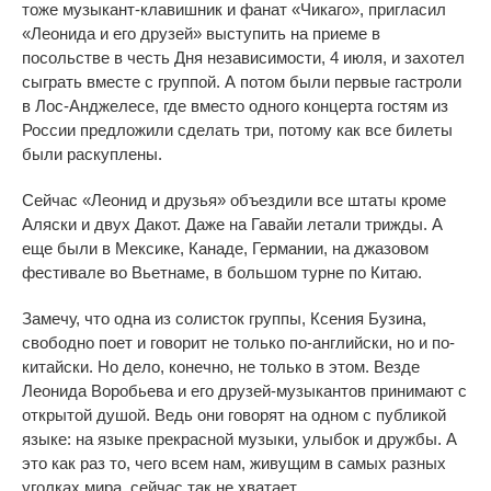
тоже музыкант-клавишник и фанат «Чикаго», пригласил
«Леонида и его друзей» выступить на приеме в
посольстве в честь Дня независимости, 4 июля, и захотел
сыграть вместе с группой. А потом были первые гастроли
в Лос-Анджелесе, где вместо одного концерта гостям из
России предложили сделать три, потому как все билеты
были раскуплены.
Сейчас «Леонид и друзья» объездили все штаты кроме
Аляски и двух Дакот. Даже на Гавайи летали трижды. А
еще были в Мексике, Канаде, Германии, на джазовом
фестивале во Вьетнаме, в большом турне по Китаю.
Замечу, что одна из солисток группы, Ксения Бузина,
свободно поет и говорит не только
по-английски
, но и
по-
китайски
. Но дело, конечно, не только в этом. Везде
Леонида Воробьева и его друзей-музыкантов принимают с
открытой
душой. Ведь они говорят на одном с публикой
языке: на языке прекрасной музыки, улыбок и дружбы. А
это как раз то, чего всем нам, живущим в самых разных
уголках мира, сейчас так не хватает.