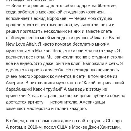
— Знаете, я решил сделать себе подарок на 60-летие,
когда работал в московской студии звукозаписи, —
вспоминает Леонид Воробьев. — Через мою студию
прошло много известных певцов, музыкантов, вот я и
решил пригласить нескольких из них и вместе спеть
любимую песню моей молодости группы «Чикаго» Brand
New Love Affair. Я часто помогал бесплатно многим
музыкантам в Москве. Знал, что и они мне не откажут. Я
расписал все ноты. Мы записали песню в студии и сняли
все на видео. Эт
о даже был не
клип! Выложили в сеть. Я
сделал это просто для себя. Но неожиданно появилось
очень много хороших комментов в сети, в том числе из
Америки. В них хвалили музыкантов: “Какой потрясающий
барабанщик! Какой трубач!” А мы ведь к этому не
привыкли. У нас в стране все восхищение публики обычно
достается артисту — исполнителю. Американцы
замечают мастерство и талант каждого.
В общем, проект заметили даже на сайте группы Chicago.
А потом, в 2018-м, посол США в Москве Джон Хантсман,