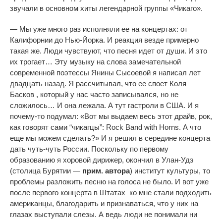
звучали в основном хиты легендарной группы «Чикаго».
— Мы уже много раз исполняли ее на концертах: от
Калифорнии до Нью-Йорка. И реакция везде примерно
такая же. Люди чувствуют, что песня идет от души. И это
их трогает… Эту музыку на слова замечательной
современной поэтессы Янины Сысоевой я написал лет
двадцать назад. Я рассчитывал, что ее споет Коля
Басков , который у нас часто записывался, но не
сложилось… И она лежала. А тут гастроли в США. И я
почему-то подумал: «Вот мы выдаем весь этот драйв, р
ок,
как говорят сами “чикагцы”: R
ock Band with Horns. А что
еще мы можем сделать?» И я решил в середине концерта
дать чуть-чуть России. Поскольку по первому
образованию я хоровой дирижер, окончил в Улан-Удэ
(столица Бурятии —
прим. автора
) институт культуры, то
проблемы разложить песню на голоса не было. И вот уже
после первого концерта в Штат
ах к
о мне стали подходить
американцы, благодарить и признаваться, что у них на
гл
азах выступали сле
зы. А ведь люди не понимали ни