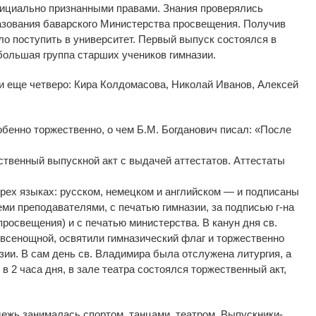
ициально признанными правами. Знания проверялись
зования баварского Министерства просвещения. Получив
ло поступить в университет. Первый выпуск состоялся в
большая группа старших учеников гимназии.
и еще четверо: Кира Колдомасова, Николай Иванов, Алексей
бенно торжественно, о чем Б.М. Богданович писал: «После
твенный выпускной акт с выдачей аттестатов. Аттестаты
трех языках: русском, немецком и английском — и подписаны
еми преподавателями, с печатью гимназии, за подписью г-на
росвещения) и с печатью министерства. В канун дня св.
 всенощной, освятили гимназический флаг и торжественно
азии. В сам день св. Владимира была отслужена литургия, а
в 2 часа дня, в зале театра состоялся торжественный акт,
ежь занималась спортом, танцами, театром. Выпускники-