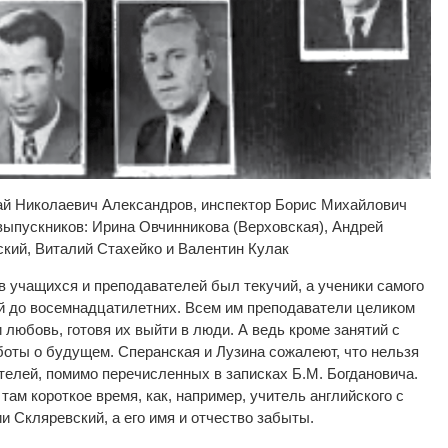
ай Николаевич Александров, инспектор Борис Михайлович
выпускников: Ирина Овчинникова (Верховская), Андрей
кий, Виталий Стахейко и Валентин Кулак
ав учащихся и преподавателей был текучий, а ученики самого
ей до восемнадцатилетних. Всем им преподаватели целиком
 любовь, готовя их выйти в люди. А ведь кроме занятий с
боты о будущем. Сперанская и Лузина сожалеют, что нельзя
телей, помимо перечисленных в записках Б.М. Богдановича.
ам короткое время, как, например, учитель английского с
и Скляревский, а его имя и отчество забыты.