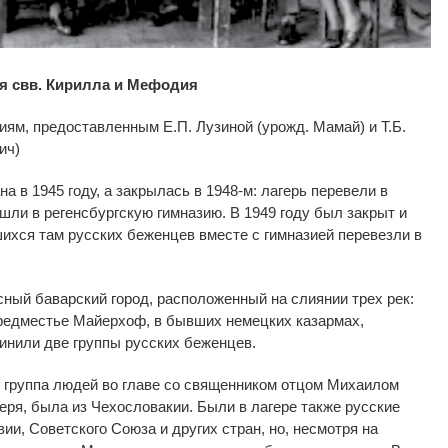
ия свв. Кирилла и Мефодия
ям, предоставленным Е.П. Лузиной (урожд. Мамай) и Т.Б.
ич)
 в 1945 году, а закрылась в 1948-м: лагерь перевели в
ешли в регенсбургскую гимназию. В 1949 году был закрыт и
шихся там русских беженцев вместе с гимназией перевезли в
ный баварский город, расположенный на слиянии трех рек:
предместье Майерхоф, в бывших немецких казармах,
инили две группы русских беженцев.
я группа людей во главе со священником отцом Михаилом
еря, была из Чехословакии. Были в лагере также русские
и, Советского Союза и других стран, но, несмотря на