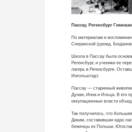
Пассау, Регенсбург Гимназ
По материалам и воспоминани
Сперанской (урожд. Богданов
Школа в Пассау была основана
Регенсбург, и ученики ее пер
лагерь в Регенсбурге. Остав
Ингольштадт.
Пассау — старинный живопис
Дуная, Инна и Ильца. В его 
оккупационные власти объед
Так получилось, что больша
Диким, составившая ядро лаг
беженцы из Польши, Югослави