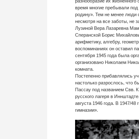
разнообразие их жизненного
время многие пребывали под
родину». Тем не менее люди 
несмотря на все заботы, не 
Лузиной Вера Лазаревна Мам
Сперанской Борис Михайлови
арифметику, алгебру, геомет
воспоминаниях он оставил па
сентября 1945 года была орга
организовано Николаем Нико
комната.
Постепенно прибавлялись уче
настолько разрослось, что 
Пассау под названием Свв. К
русского лагеря в Иннштадте
августа 1946 года. В 1947/48
гимназии».