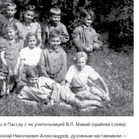
 в Пассау с их учительницей В.Л. Мамай (крайняя слева)
колай Николаевич Александров, духовным наставником —