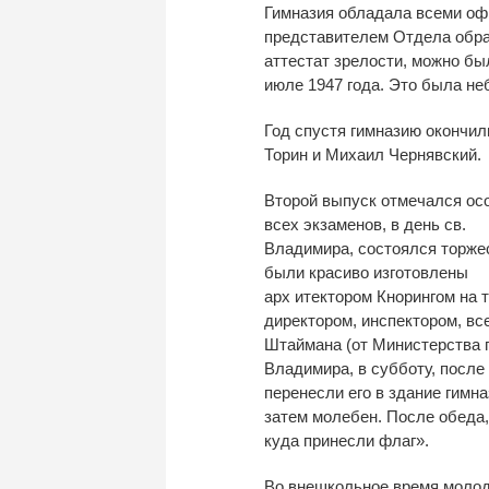
Гимназия обладала всеми оф
представителем Отдела обра
аттестат зрелости, можно бы
июле 1947 года. Это была не
Год спустя гимназию окончил
Торин и Михаил Чернявский.
Второй выпуск отмечался осо
всех экзаменов, в день св.
Владимира, состоялся торжес
были красиво изготовлены
арх итектором Кнорингом на 
директором, инспектором, вс
Штаймана (от Министерства п
Владимира, в субботу, после
перенесли его в здание гимн
затем молебен. После обеда, 
куда принесли флаг».
Во внешкольное время молод