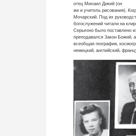
отец Михаил Дикий (он
же и учитель рисования). Ко
Мочарский. Под их руководст
богослужений читали на клир
Серьезно было поставлено из
преподавался Закон Божий, а
всеобщая география, космогр
немецкий, английский, франц