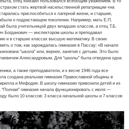
 опыта, отец Михаил пользовался всеобщим уважением. В то
 страхом стать жертвой насильственной репатриации «на
старались приспособиться к лагерной жизни, и старшие,
забыли о подрастающем поколении. Например, мать Е.П.
ай была учительницей двух младших классов, а отец Т.Б.
ч Богданович — инспектором школы и преподавал
рию и в старших классах высшую математику. В своих
мять о том, как зарождалась гимназия в Пассау: «В начале
низована “школа” или, вернее, занятия с детьми. Это было
лаевичем Александровым. Для “школы” была отведена одна
ники, а также преподаватели, и к весне 1946 года все
была создана реальная гимназия Православной общины в
ирилла и Мефодия. В школу-гимназию привозили детей и из
. “Полная” гимназия начала функционировать с июля —
 году было 10 классов: 3 класса начальной школы и 7 классов