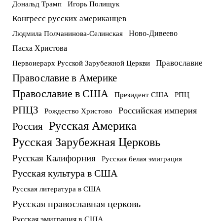
Дональд Трамп
Игорь Полищук
Конгресс русских американцев
Ново-Дивеево
Людмила Полчанинова-Селинская
Пасха Христова
Православие
Первоиерарх Русской Зарубежной Церкви
Православие в Америке
Православие в США
Президент США
РПЦ
РПЦЗ
Российская империя
Рождество Христово
Русская Америка
Россия
Русская Зарубежная Церковь
Русская Калифорния
Русская белая эмиграция
Русская культура в США
Русская литература в США
Русская православная церковь
Русская эмиграция в США