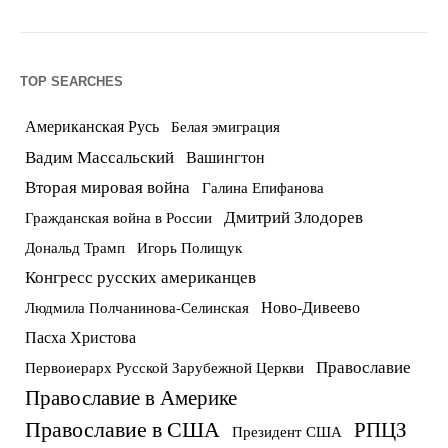
TOP SEARCHES
Американская Русь
Белая эмиграция
Вадим Массальский
Вашингтон
Вторая мировая война
Галина Епифанова
Дмитрий Злодорев
Гражданская война в России
Дональд Трамп
Игорь Полищук
Конгресс русских американцев
Ново-Дивеево
Людмила Полчанинова-Селинская
Пасха Христова
Православие
Первоиерарх Русской Зарубежной Церкви
Православие в Америке
Православие в США
РПЦЗ
Президент США