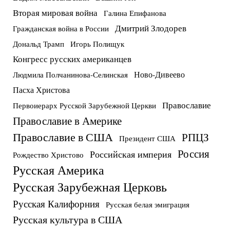
Вторая мировая война
Галина Епифанова
Дмитрий Злодорев
Гражданская война в России
Дональд Трамп
Игорь Полищук
Конгресс русских американцев
Ново-Дивеево
Людмила Полчанинова-Селинская
Пасха Христова
Православие
Первоиерарх Русской Зарубежной Церкви
Православие в Америке
Православие в США
РПЦЗ
Президент США
Россия
Российская империя
Рождество Христово
Русская Америка
Русская Зарубежная Церковь
Русская Калифорния
Русская белая эмиграция
Русская культура в США