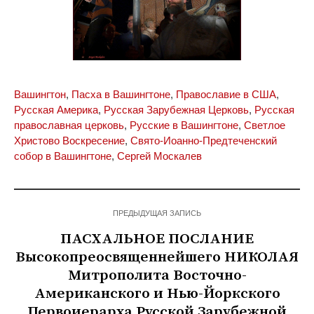
Вашингтон
,
Пасха в Вашингтоне
,
Православие в США
,
Русская Америка
,
Русская Зарубежная Церковь
,
Русская
православная церковь
,
Русские в Вашингтоне
,
Светлое
Христово Воскресение
,
Свято-Иоанно-Предтеченский
собор в Вашингтоне
,
Сергей Москалев
ПРЕДЫДУЩАЯ ЗАПИСЬ
ПАСХАЛЬНОЕ ПОСЛАНИЕ
Высокопреосвященнейшего НИКОЛАЯ
Митрополита Восточно-
Американского и Нью-Йоркского
Первоиерарха Русской Зарубежной