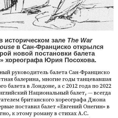
в историческом зале
The War
House
в Сан-Франциско открылся
рой новой постановки балета
» хореографа Юрия Посохова.
ный руководитель балета Сан-Франциско
стная балерина, многие годы танцевавшая
го балета в Лондоне, а с 2012 года по 2022
Английский Национальный балет, — всегда
тателем британского хореографа Джона
ервые поставил балет «Евгений Онегин» в
тно, к этому роману в стихах А.С.