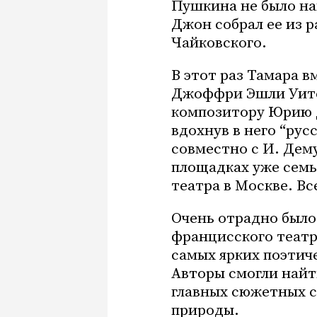
Пушкина не было на
Джон собрал ее из 
Чайковского.
В этот раз Тамара в
Джоффри
Эшли Уи
композитору Юрию 
вдохнув в него “рус
совместно с И. Дем
площадках уже сем
театра в Москве. В
Очень отрадно было 
францисского театр
самых ярких поэтич
Авторы смогли найт
главных сюжетных 
природы.