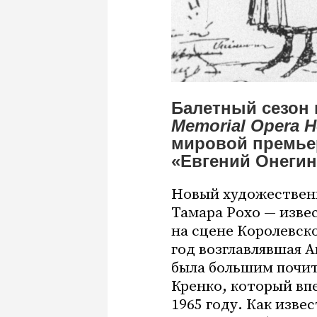
Балетный сезон 
Memorial Opera 
мировой премье
«Евгений Онегин
Новый художествен
Тамара Рохо — изве
на сцене Королевско
год возглавлявшая 
была большим почи
Кренко, который вп
1965 году. Как извес