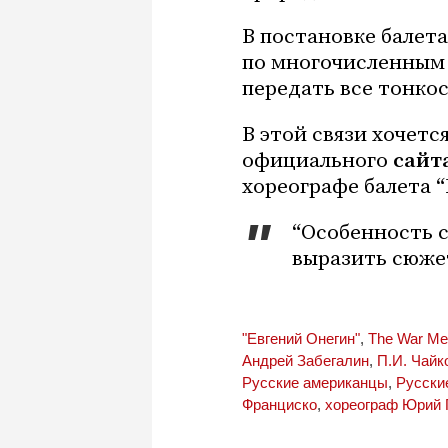
В постановке балета
по многочисленным 
передать все тонко
В этой связи хочетс
официального
сайт
хореографе балета 
“Особенность с
выразить сюжет
"Евгений Онегин"
,
The War Me
Андрей Забегалин
,
П.И. Чайк
Русские американцы
,
Русски
Франциско
,
хореограф Юрий 