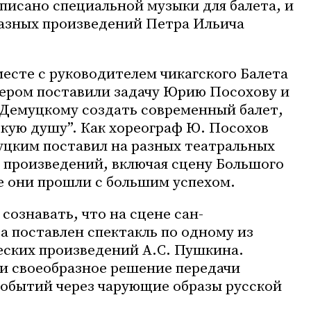
писано специальной музыки для балета, и
разных произведений Петра Ильича
месте с руководителем чикагского Балета
тером
поставили задачу Юрию Посохову и
Демуцкому создать современный балет,
скую душу”. Как хореограф Ю. Посохов
уцким поставил на разных театральных
ь произведений,
включая сцену Большого
се они прошли с большим успехом.
сознавать, что на сцене сан-
а поставлен спектакль по одному из
еских произведений А.С. Пушкина.
и своеобразное решение передачи
событий через чарующие образы
русской