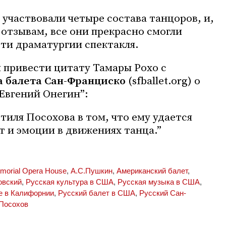
 участвовали четыре состава танцоров, и,
отзывам, все они прекрасно смогли
сти драматургии спектакля.
я привести цитату Тамары Рохо с
а балета Сан-Франциско
(sfballet.org) о
“Евгений Онегин”:
тиля Посохова в том, что ему удается
 и эмоции в движениях танца.”
morial Opera House
,
А.С.Пушкин
,
Американский балет
,
овский
,
Русская культура в США
,
Русская музыка в США
,
е в Калифорнии
,
Русский балет в США
,
Русский Сан-
Посохов