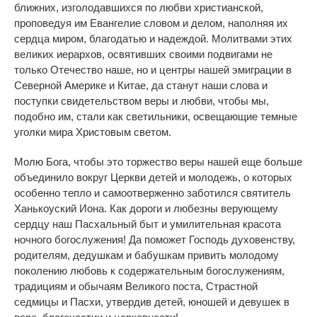
ближних, изголодавшихся по любви христианской,
проповедуя им Евангелие словом и делом, наполняя их
сердца миром, благодатью и надеждой. Молитвами этих
великих иерархов, освятивших своими подвигами не
только Отечество наше, но и центры нашей эмиграции в
Северной Америке и Китае, да станут наши слова и
поступки свидетельством веры и любви, чтобы мы,
подобно им, стали как светильники, освещающие темные
уголки мира Христовым светом.
Молю Бога, чтобы это торжество веры нашей еще больше
объединило вокруг Церкви детей и молодежь, о которых
особенно тепло и самоотверженно заботился святитель
Ханькоуский Иона. Как дороги и любезны верующему
сердцу наш Пасхальный быт и умилительная красота
ночного богослужения! Да поможет Господь духовенству,
родителям, дедушкам и бабушкам привить молодому
поколению любовь к содержательным богослужениям,
традициям и обычаям Великого поста, Страстной
седмицы и Пасхи, утвердив детей, юношей и девушек в