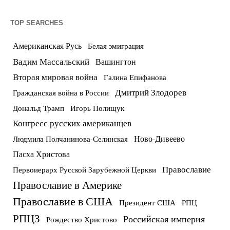
TOP SEARCHES
Американская Русь
Белая эмиграция
Вадим Массальский
Вашингтон
Вторая мировая война
Галина Епифанова
Дмитрий Злодорев
Гражданская война в России
Дональд Трамп
Игорь Полищук
Конгресс русских американцев
Ново-Дивеево
Людмила Полчанинова-Селинская
Пасха Христова
Православие
Первоиерарх Русской Зарубежной Церкви
Православие в Америке
Православие в США
Президент США
РПЦ
РПЦЗ
Российская империя
Рождество Христово