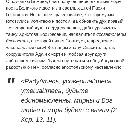
С помощью Божией, благополучно переплыли мы море
поста Великого и достигли светлых дней Пасхи
Господней. Нынешнее празднование, к которому мы
готовились молитвою и постом, да обновить дух правый,
т.е. здоровый дух, в сердцах наших, дабы уразуметь
тайну Христова Воскресения, насладиться
«богатством
благости»
, о которой пишет Златоуст, и предвкусить
«веселия вечного»
! Воздадим хвалу Спасителю, как
сокрушителю Ада и смерти и, лобзая друг друга
лобзанием святым, будем соутешаться общей духовной
радостью о Нем, согласно апостольскому наставлению:
«Радуйтесь, усовершайтесь,
утешайтесь, будьте
единомысленны, мирны и Бог
любви и мира будет с вами»
(2
Кор. 13, 11)
.