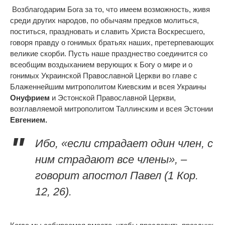
Возблагодарим Бога за то, что имеем возможность, живя
среди других народов, по обычаям предков молиться,
поститься, праздновать и славить Христа Воскресшего,
говоря правду о гонимых братьях наших, претерпевающих
великие скорби. Пусть наше празднество соединится со
всеобщим воздыханием верующих к Богу о мире и о
гонимых Украинской Православной Церкви во главе с
Блаженнейшим митрополитом Киевским и всея Украины
Онуфрием
и Эстонской Православной Церкви,
возглавляемой митрополитом Таллинским и всея Эстонии
Евгением.
Ибо,
«если страдает один член, с
ним страдают все члены»
, –
говорит апостол Павел (1 Кор.
12, 26).