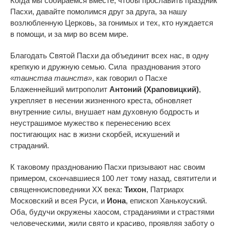
Когда мы собираемся вместе, чтобы прославить праздник
Пасхи, давайте помолимся друг за друга, за нашу
возлюбленную Церковь, за гонимых и тех, кто нуждается
в помощи, и за мир во всем мире.
Благодать Святой Пасхи да объединит всех нас, в одну
крепкую и дружную семью. Сила празднования этого
«таинства таинств»
, как говорил о Пасхе
Блаженнейший митрополит
Антоний (Храповицкий)
,
укрепляет в несении жизненного креста, обновляет
внутренние силы, внушает нам духовную бодрость и
неустрашимое мужество к перенесению всех
постигающих нас в жизни скорбей, искушений и
страданий.
К таковому празднованию Пасхи призывают нас своим
примером, скончавшиеся 100 лет тому назад, святители и
священноисповедники ХХ века:
Тихон
, Патриарх
Московский и всея Руси, и
Иона
, епископ Ханькоуский.
Оба, будучи окружены хаосом, страданиями и страстями
человеческими, жили свято и красиво, проявляя заботу о