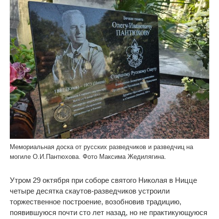
Мемориальная доска от русских разведчиков и разведчиц на
могиле О.И.Пантюхова. Фото Максима Жедилягина.
Утром 29 октября при соборе святого Николая в Ницце
четыре десятка скаутов-разведчиков устроили
торжественное построение, возобновив традицию,
появившуюся почти сто лет назад, но не практикующуюся