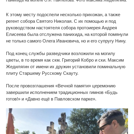
Панихида на могиле О.И. Пантюхова. Фото Максима Жедилягина.
К этому месту подоспели несколько прихожан, а также
регент собора Святого Николая. С их помощью и под
руководством настоятеля собора протоиерея Андрея
Елисеева была отслужена панихида, на которой помянули
не только самого Олега Ивановича, но и его супругу Нину.
Под конец службы разведчики возложили на могилу
цветы, в то время как скм. Григорий Кобро и ски. Максим
Жедилягин от имени их дружин установили поминальную
плиту Старшему Русскому Скауту.
После провозглашения «Вечной памяти» церемонию
завершили исполнением традиционных гимнов «Будь
готов!» и «Давно ещё в Павловском парке».