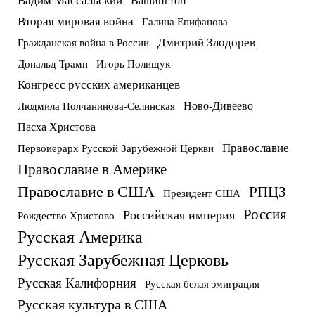
Вторая мировая война
Галина Епифанова
Дмитрий Злодорев
Гражданская война в России
Дональд Трамп
Игорь Полищук
Конгресс русских американцев
Ново-Дивеево
Людмила Полчанинова-Селинская
Пасха Христова
Православие
Первоиерарх Русской Зарубежной Церкви
Православие в Америке
Православие в США
РПЦЗ
Президент США
Россия
Российская империя
Рождество Христово
Русская Америка
Русская Зарубежная Церковь
Русская Калифорния
Русская белая эмиграция
Русская культура в США