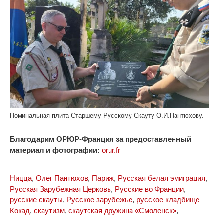
Поминальная плита Старшему Русскому Скауту О.И.Пантюхову.
Благодарим ОРЮР-Франция за предоставленный
материал и фотографии:
orur.fr
Ницца
,
Олег Пантюхов
,
Париж
,
Русская белая эмиграция
,
Русская Зарубежная Церковь
,
Русские во Франции
,
русские скауты
,
Русское зарубежье
,
русское кладбище
Кокад
,
скаутизм
,
скаутская дружина «Смоленск»
,