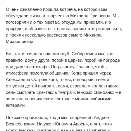
Очень оживленно прошла встреча, на которой мы
обсуждали жизнь и творчество Михаила Пришвина. Мы
поговорили и о тех местах, откуда мы приехали, и о
природе, и об известных нам названиях птиц и деревьев,
и прочли несколько рассказов самого Михаила
Михайловича.
Вот так и начался наш литклуб. Собираемся мы, как
правило, друг у друга, порой в церкви, порой на природе
или даже в антикафе. По-разному. Главное, чтобы
атмосфера помогала общению. Когда пришел черед
Александра Островского, то мы, поговорив о нем и
отпустив детей поиграть, сами, взрослым коллективом,
сели смотреть спектакль театра «Ленком» «Ва-банк» – в
золотом, классическом составе с моими любимыми
актерами.
Похожее произошло, когда мы говорили об Андрее
Вознесенском. Но уже «Юнону и Авось», опять-таки
классическую, смотрели с нами и дети. Прибегая и