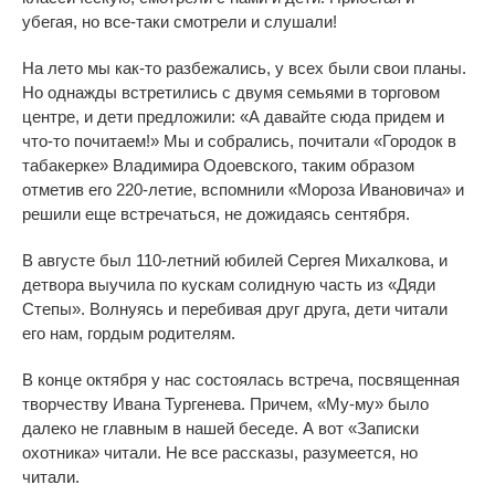
убегая, но все-таки смотрели и слушали!
На лето мы как-то разбежались, у всех были свои планы.
Но однажды встретились с двумя семьями в торговом
центре, и дети предложили: «А давайте сюда придем и
что-то почитаем!» Мы и собрались, почитали «Городок в
табакерке» Владимира Одоевского, таким образом
отметив его 220-летие, вспомнили «Мороза Ивановича» и
решили еще встречаться, не дожидаясь сентября.
В августе был 110-летний юбилей Сергея Михалкова, и
детвора выучила по кускам солидную часть из «Дяди
Степы». Волнуясь и перебивая друг друга, дети читали
его нам, гордым родителям.
В конце октября у нас состоялась встреча, посвященная
творчеству Ивана Тургенева. Причем, «Му-му» было
далеко не главным в нашей беседе. А вот «Записки
охотника» читали. Не все рассказы, разумеется, но
читали.