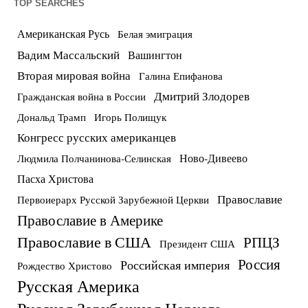
TOP SEARCHES
Американская Русь
Белая эмиграция
Вадим Массальский
Вашингтон
Вторая мировая война
Галина Епифанова
Дмитрий Злодорев
Гражданская война в России
Дональд Трамп
Игорь Полищук
Конгресс русских американцев
Ново-Дивеево
Людмила Полчанинова-Селинская
Пасха Христова
Православие
Первоиерарх Русской Зарубежной Церкви
Православие в Америке
Православие в США
РПЦЗ
Президент США
Россия
Российская империя
Рождество Христово
Русская Америка