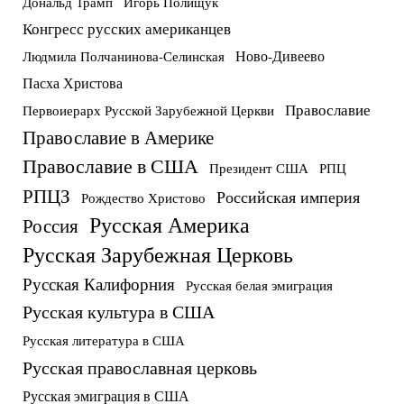
Дональд Трамп
Игорь Полищук
Конгресс русских американцев
Ново-Дивеево
Людмила Полчанинова-Селинская
Пасха Христова
Православие
Первоиерарх Русской Зарубежной Церкви
Православие в Америке
Православие в США
Президент США
РПЦ
РПЦЗ
Российская империя
Рождество Христово
Русская Америка
Россия
Русская Зарубежная Церковь
Русская Калифорния
Русская белая эмиграция
Русская культура в США
Русская литература в США
Русская православная церковь
Русская эмиграция в США