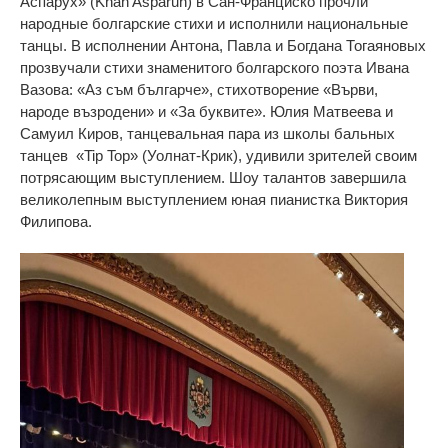
Аспарух» (Khan Asparuh) в Сан-Франциско прочли
народные болгарские стихи и исполнили национальные
танцы. В исполнении Антона, Павла и Богдана Тогаяновых
прозвучали стихи знаменитого болгарского поэта Ивана
Вазова: «Аз съм българче», стихотворение «Върви,
народе възродени» и «За буквите». Юлия Матвеева и
Самуил Киров, танцевальная пара из школы бальных
танцев «Tip Top» (Уолнат-Крик), удивили зрителей своим
потрясающим выступлением. Шоу талантов завершила
великолепным выступлением юная пианистка Виктория
Филипова.