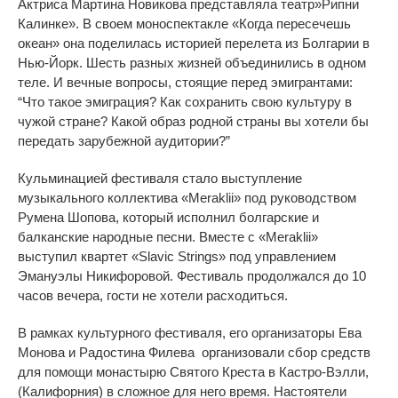
Актриса Мартина Новикова представляла театр»Рипни
Калинке». В своем моноспектакле «Когда пересечешь
океан» она поделилась историей перелета из Болгарии в
Нью-Йорк. Шесть разных жизней объединились в одном
теле. И вечные вопросы, стоящие перед эмигрантами:
“Что такое эмиграция? Как сохранить свою культуру в
чужой стране? Какой образ родной страны вы хотели бы
передать зарубежной аудитории?”
Кульминацией фестиваля стало выступление
музыкального коллектива «Meraklii» под руководством
Румена Шопова, который исполнил болгарские и
балканские народные песни. Вместе с «Meraklii»
выступил квартет «Slavic Strings» под управлением
Эмануэлы Никифоровой. Фестиваль продолжался до 10
часов вечера, гости не хотели расходиться.
В рамках культурного фестиваля, его организаторы Ева
Монова и Радостина Филева организовали сбор средств
для помощи монастырю Святого Креста в Кастро-Вэлли,
(Калифорния) в сложное для него время. Настоятели