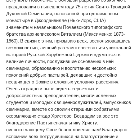
праздновании в нынешнем году 75-летия Свято-Троицкой
Духовной Семинарии, основанной при одноименном
монастыре в Джорданвилле (Нью-Йорк, США)
знаменитым начальником Почаевского типографского
братства архиепископом Виталием (Максименко; 1873-
1960). В связи с этим, призываю всех, воспользовавшись
возможностью, лишний раз заинтересоваться уникальной
историей Русской Зарубежной Церкви и вдуматься в
великие личности, послужившие основанию в ней
семинарии, образованию и воспитанию нескольких
поколений добрых пастырей, делавших и достойно
несших дело Божие в сложных условиях рассеяния.
Очень отрадно и ныне видеть серьезных и
добросовестных преподавателей, многочисленных
студентов и молодых священнослужителей, выпускников
семинарии, вместе со своими старшими собратьями
окормляющих стадо Христово. Воздадим за все это
благодарение Пастыненачальнику Христу,
ниспосылающему Свое благословение нам! Благодарно
вспомним всех потрудившихся на благоустроение и