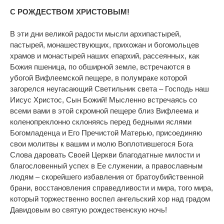
С РОЖДЕСТВОМ ХРИСТОВЫМ!
В эти дни великой радости мысли архипастырей,
пастырей, монашествующих, прихожан и богомольцев
храмов и монастырей наших епархий, рассеянных, как
Божия пшеница, по обширной земле, встречаются в
убогой Вифлеемской пещере, в полумраке которой
загорелся неугасающий Светильник света – Господь наш
Иисус Христос, Сын Божий! Мысленно встречаясь со
всеми вами в этой скромной пещере близ Вифлеема и
коленопреклонно склоняясь перед бедными яслями
Богомладенца и Его Пречистой Матерью, присоединяю
свои молитвы к вашим и молю Воплотившегося Бога
Слова даровать Своей Церкви благодатные милости и
благословенный успех в Ее служении, а православным
людям – скорейшего избавления от братоубийственной
брани, восстановления справедливости и мира, того мира,
который торжественно воспел ангельский хор над градом
Давидовым во святую рождественскую ночь!