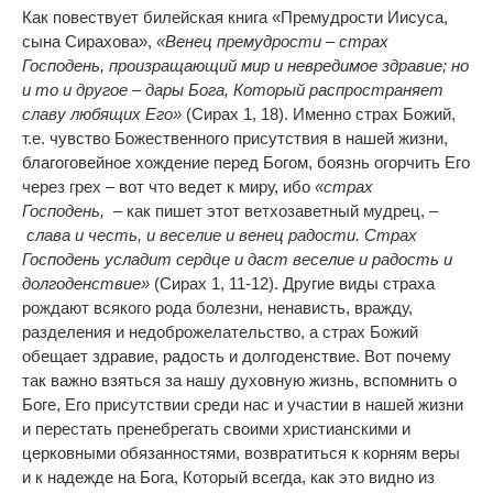
Как повествует билейская книга «Премудрости Иисуса,
сына Сирахова»,
«Венец премудрости – страх
Господень, произращающий мир и невредимое здравие; но
и то и другое – дары Бога, Который распространяет
славу любящих Его»
(Сирах 1, 18). Именно страх Божий,
т.е. чувство Божественного присутствия в нашей жизни,
благоговейное хождение перед Богом, боязнь огорчить Его
через грех – вот что ведет к миру, ибо
«страх
Господень,
– как пишет этот ветхозаветный мудрец, –
слава и честь, и веселие и венец радости. Страх
Господень усладит сердце и даст веселие и радость и
долгоденствие»
(Сирах 1, 11-12). Другие виды страха
рождают всякого рода болезни, ненависть, вражду,
разделения и недоброжелательство, а страх Божий
обещает здравие, радость и долгоденствие. Вот почему
так важно взяться за нашу духовную жизнь, вспомнить о
Боге, Его присутствии среди нас и участии в нашей жизни
и перестать пренебрегать своими христианскими и
церковными обязанностями, возвратиться к корням веры
и к надежде на Бога, Который всегда, как это видно из