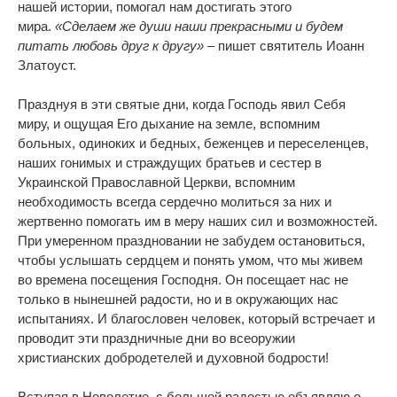
нашей истории, помогал нам достигать этого
мира.
«Сделаем же души наши прекрасными и будем
питать любовь друг к другу»
– пишет святитель Иоанн
Златоуст.
Празднуя в эти святые дни, когда Господь явил Себя
миру, и ощущая Его дыхание на земле, вспомним
больных, одиноких и бедных, беженцев и переселенцев,
наших гонимых и страждущих братьев и сестер в
Украинской Православной Церкви, вспомним
необходимость всегда сердечно молиться за них и
жертвенно помогать им в меру наших сил и возможностей.
При умеренном праздновании не забудем остановиться,
чтобы услышать сердцем и понять умом, что мы живем
во времена посещения Господня. Он посещает нас не
только в нынешней радости, но и в окружающих нас
испытаниях. И благословен человек, который встречает и
проводит эти праздничные дни во всеоружии
христианских добродетелей и духовной бодрости!
Вступая в Новолетие, с большой радостью объявляю о