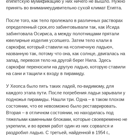
египетскую мумификацию у них ничего не вышло. Нужно
принять во вниманиеудивительно сухой климат Египта.
После того, как тело пролежало в различных растворах
определенный срок,его забинтовывали так, как Исида
забинтовала Осириса, а между полотнищами прятали
ювелирные изделия усопшего. Затем тело клали в
саркофаг, который ставили на «солнечную ладью»,
названную так, потому что она, как солнце, двигалась на
запад, перевозя тело на другой берег Нила. Здесь
саркофаг переносили на другую ладью, которую ставили
на сани и тащили к входу в пирамиду.
У Хеопса было пять таких ладей, по-видимому, для
каждого этапа пути. После погребения ладьи зарывали у
подножья пирамиды. Нашли три. Одна – в таком плохом
состоянии, что ее невозможно было реставрировать.
Вторая – в отличном состоянии, но находилась под
тяжелыми каменными блоками, которые своевременно не
укрепили, и во время работ один из них сорвался и
раздробил ладью. С третьей, найденной в 1954 г.,