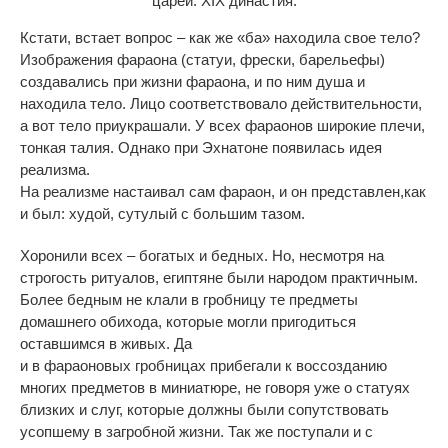
царей. XIX династия.
Кстати, встает вопрос – как же «ба» находила свое тело?
Изображения фараона (статуи, фрески, барельефы)
создавались при жизни фараона, и по ним душа и
находила тело. Лицо соответствовало действительности,
а вот тело приукрашали. У всех фараонов широкие плечи,
тонкая талия. Однако при Эхнатоне появилась идея
реализма.
На реализме настаивал сам фараон, и он представлен,как
и был: худой, сутулый с большим тазом.
Хоронили всех – богатых и бедных. Но, несмотря на
строгость ритуалов, египтяне были народом практичным.
Более бедным не клали в гробницу те предметы
домашнего обихода, которые могли пригодиться
оставшимся в живых. Да
и в фараоновых гробницах прибегали к воссозданию
многих предметов в миниатюре, не говоря уже о статуях
близких и слуг, которые должны были сопутствовать
усопшему в загробной жизни. Так же поступали и с