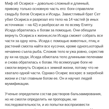
Миф об Осирисе – довольно сложный и длинный,
привожу только основную часть его: боги справляли
свадьбу богов Осириса и Исиды. Завистливый брат Сет
убил Осириса и разрезал его тело на 14 частей (в иных
источниках – на 42) и разбросал их по всему Египту.
Исида обратилась к богам за помощью. Они обещали
вернуть Осириса к жизни,если Исида сможет собрать все
части за одну ночь. Исида с помощью животных, птиц и
растений смогла найти все кусочки, кроме одного,который
нечаянно съела рыба. Сложив тело м ужа ровно, скрестив
ру ки на груди, Исида обмотала тело длинными пеленами
и снова обратилась к богам. Но всемогущие боги не
смогли вернуть Осириса к земной жизни, потому что не
хватало одной части. Однако Осирис воскрес в загробной
жизни и стал главным богом ее. Он и научил людей
мумификации.
Ученые определили состав растворов бальзамирования,
но не смогли определить ни пропорции, ни
последовательности, и из попытки воспроизвести