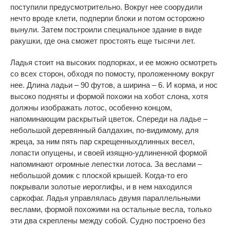
поступили предусмотрительно. Вокруг нее соорудили
нечто вроде клети, подперли блоки и потом осторожно
вынули. Затем построили специальное здание в виде
ракушки, где она сможет простоять еще тысячи лет.
Ладья стоит на высоких подпорках, и ее можно осмотреть
со всех сторон, обходя по помосту, проложенному вокруг
нее. Длина ладьи – 90 футов, а ширина – 6. И корма, и нос
высоко подняты и формой похожи на хобот слона, хотя
должны изображать лотос, особенно концом,
напоминающим раскрытый цветок. Спереди на ладье –
небольшой деревянный балдахин, по-видимому, для
жреца, за ним пять пар скрещенныхдлинных весел,
лопасти опущены, и своей изящно-удлиненной формой
напоминают огромные лепестки лотоса. За веслами –
небольшой домик с плоской крышей. Когда-то его
покрывали золотые иероглифы, и в нем находился
саркофаг. Ладья управлялась двумя параллельными
веслами, формой похожими на остальные весла, только
эти два скреплены между собой. Судно построено без