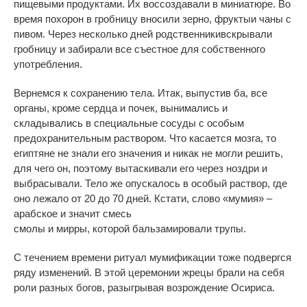
пищевыми продуктами. Их воссоздавали в миниатюре. Во
время похорон в гробницу вносили зерно, фруктыи чаны с
пивом. Через несколько дней родственникивскрывали
гробницу и забирали все съестное для собственного
употребления.
Вернемся к сохранению тела. Итак, выпустив ба, все
органы, кроме сердца и почек, вынимались и
складывались в специальные сосуды с особым
предохранительным раствором. Что касается мозга, то
египтяне не знали его значения и никак не могли решить,
для чего он, поэтому вытаскивали его через ноздри и
выбрасывали. Тело же опускалось в особый раствор, где
оно лежало от 20 до 70 дней. Кстати, слово «мумия» –
арабское и значит смесь
смолы и мирры, которой бальзамировали трупы.
С течением времени ритуал мумификации тоже подвергся
ряду изменений. В этой церемонии жрецы брали на себя
роли разных богов, разыгрывая возрождение Осириса.