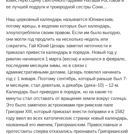
известную сцену святочного гадания Наташи Ростовой и
ее лучшей подруги и троюродной сестры Сони…
Наш церковный календарь называется Юлианским,
потому жрецы, в ведении которых был календарь,
злоупотребляли своим правом. Если им было выгодно,
они могли год продлить на несколько недель или
сократить. Гай Юлий Цезарь заметил неточности и
приказал привести календарь в порядок. Новый год у
римлян начинался 1 марта (весна) и кончался в феврале,
последним месяцем зимы, но в связи с
административными делами, Цезарь повелел начинать
год с 1 января. Поэтому сентябрь, который раньше был 7-
м месяцем, стал девятым, а декабрь (дека–10) – 12-м.
Календарь был приведен в порядок, но на какие-то
минуты стал отставать от вращения земли вокруг солнца.
Это было замечено астрономами при римском папе
Григории ХIII, который приказал внести поправки и в 1582
году ввел во всех католических странах новый календарь,
названный его именем, Григорианским. Православные и
протестанты сперва отказались признавать Григорианский