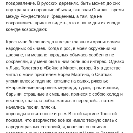
поздравление. В русских деревнях, быть может, до сих
пор хранятся народные обычаи, включая Святки – время
между Рождеством и Крещением, а там, где не
сохранились, приятно видеть, что в наши дни их иногда
кое-где возрождают.
Крестьяне были всегда и везде главными хранителями
народных обычаев. Когда я рос, в моём окружении ни
дворяне, ни мещане народных обычаев особенно не
сохраняли, а у меня был к ним большой интерес. Однако
у Льва Толстого в «Войне и Мире», который я в детстве
читал с моим приятелем Борей Мартино, о Святках
упоминалось: гадание, катание на санях, ряженье
«Наряжённые дворовые: медведи, турки, трактирщики,
барыни, страшные и смешные, принеся с собою холод и
веселье, сначала робко жались в передней… потом
начались песни, пляски,
хороводы и святочные игры». В этой картине Толстой
показал, что дворянство всё же имело тесную связь с
народом разных сословий, и, конечно, он описал