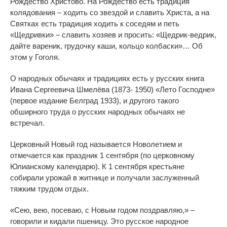
Рождество Христово. На Рождество есть традиция
колядования – ходить со звездой и славить Христа, а на
Святках есть традиция ходить к соседям и петь
«Щедривки» – славить хозяев и просить: «Щедрик-ведрик,
дайте вареник, грудочку каши, кольцо колбаски»… Об
этом у Гоголя.
О народных обычаях и традициях есть у русских книга
Ивана Сергеевича Шмелёва (1873- 1950) «Лето Господне»
(первое издание Белград 1933), и другого такого
обширного труда о русских народных обычаях не
встречал.
Церковный Новый год называется Новолетием и
отмечается как праздник 1 сентября (по церковному
Юлианскому календарю). К 1 сентября крестьяне
собирали урожай в житнице и получали заслуженный
тяжким трудом отдых.
«Сею, вею, посеваю, с Новым годом поздравляю,» –
говорили и кидали пшеницу. Это русское народное