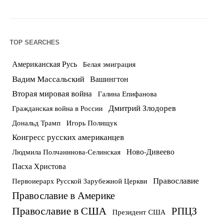
TOP SEARCHES
Американская Русь
Белая эмиграция
Вадим Массальский
Вашингтон
Вторая мировая война
Галина Епифанова
Дмитрий Злодорев
Гражданская война в России
Дональд Трамп
Игорь Полищук
Конгресс русских американцев
Ново-Дивеево
Людмила Полчанинова-Селинская
Пасха Христова
Православие
Первоиерарх Русской Зарубежной Церкви
Православие в Америке
Православие в США
РПЦЗ
Президент США