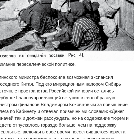
имание переселенческой политике.
пинского министра беспокоила возможная экспансия
соседнего Китая. Под его миграционным напором Сибирь
осточные пространства Российской империи остались
рбурге Главноуправляющий вступил в своеобразную
инистром финансов Владимиром Коковцовым за повышение
лега по Кабинету и отвечал привычными словами: «Денег
значей так и должен рассуждать, но на содержание тюрем и
едств отпускалось гораздо больше, чем на поддержку
ссыльные, включая в свое время несостоявшегося юриста
латить и за наем жилья, и за питание, а переселенец