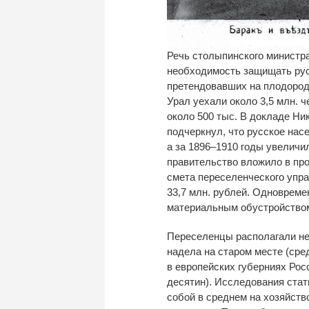
Речь столыпинского министр
необходимость защищать русс
претендовавших на плодородн
Урал уехали около 3,5 млн. ч
около 500 тыс. В докладе Ни
подчеркнул, что русское насе
а за 1896–1910 годы увеличил
правительство вложило в про
смета переселенческого упра
33,7 млн. рублей. Одновреме
материальным обустройством
Переселенцы располагали не
надела на старом месте (ср
в европейских губерниях Рос
десятин). Исследования стат
собой в среднем на хозяйство