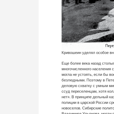
Кривошеин уделял особое вн
Еще более века назад столы
многочисленного населения 
могла не устоять, если бы в
безлюдными. Поэтому в Пете
деловую схватку с умным м
ссуд переселенцам, хотя кол
нет». В принципе дельный ка
полиции в царской России ср
новоселов. Сибирские полит
Владимира Ульянова, могли п