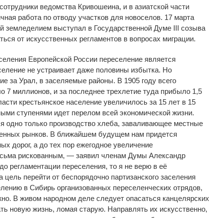
сотрудники ведомства Кривошеина, и в азиатской части
чная работа по отводу участков для новоселов. 17 марта
й земледелием выступал в Государственной Думе III созыва
ться от искусственных регламентов в вопросах миграции.
аселения Европейской России переселение является
селение не устраивает даже половины избытка. Но
ие за Урал, в заселяемые районы. В 1905 году всего
о 7 миллионов, и за последнее трехлетие туда прибыло 1,5
асти крестьянское население увеличилось за 15 лет в 15
ными ступенями идет перелом всей экономической жизни.
ся одно только производство хлеба, заваливающее местные
енных рынков. В ближайшем будущем нам придется
ых дорог, а до тех пор ежегодное увеличение
сьма рискованным, — заявил членам Думы Александр
до регламентации переселения, то я не верю в её
а цель перейти от беспорядочно партизанского заселения
лению в Сибирь организованных переселенческих отрядов,
жно. В живом народном деле следует опасаться канцелярских
ть новую жизнь, ломая старую. Направлять их искусственно,