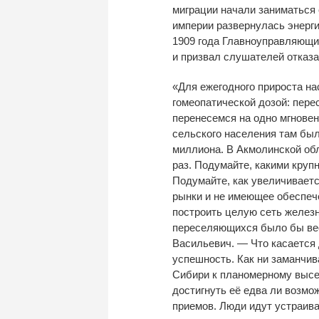
миграции начали заниматься 
империи развернулась энерги
1909 года Главноуправляющи
и призвал слушателей отказа
«Для ежегодного прироста н
гомеопатической дозой: пере
перенесемся на одно мгновен
сельского населения там был
миллиона. В Акмолинской обл
раз. Подумайте, какими круп
Подумайте, как увеличивает
рынки и не имеющее обеспеч
построить целую сеть железн
переселяющихся было бы ве
Васильевич. — Что касается 
успешность. Как ни заманчив
Сибири к планомерному высе
достигнуть её едва ли возмо
приемов. Люди идут устраива