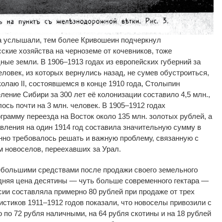
а услышали, тем более Кривошеин подчеркнул
кие хозяйства на черноземе от кочевников, тоже
ые земли. В 1906–1913 годах из европейских губерний за
еловек, из которых вернулись назад, не сумев обустроиться,
колаю II, состоявшемся в конце 1910 года, Столыпин
ление Сибири за 300 лет её колонизации составило 4,5 млн.,
ось почти на 3 млн. человек. В 1905–1912 годах
грамму переезда на Восток около 135 млн. золотых рублей, а
вления на один 1914 год составила значительную сумму в
нно требовалось решать и важную проблему, связанную с
 новоселов, переехавших за Урал.
большими средствами после продажи своего земельного
едняя цена десятины — чуть больше современного гектара —
сии составляла примерно 80 рублей при продаже от трех
истиков 1911–1912 годов показали, что новоселы привозили с
 по 72 рубля наличными, на 64 рубля скотины и на 18 рублей