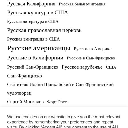
Русская Калифорния
Русская белая эмиграция
Русская культура в США
Русская литература в США
Русская православная церковь
Русская эмиграция в США
Русские американцы
Русские в Америке
Русские в Калифорнии
Русские в Сан-Франциско
Русское зарубежье
Русский Сан-Франциско
США
Сан-Франциско
Святитель Иоанн Шанхайский и Сан-Францисский
чудотворец
Сергей Москалев
Форт Росс
русские в США
протоиерей Виктор Потапов
We use cookies on our website to give you the most relevant
experience by remembering your preferences and repeat
visits. By clicking “Accept All”, you consent to the use of ALL