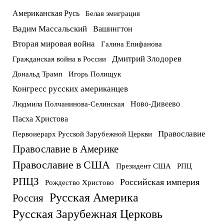
Американская Русь
Белая эмиграция
Вадим Массальский
Вашингтон
Вторая мировая война
Галина Епифанова
Дмитрий Злодорев
Гражданская война в России
Дональд Трамп
Игорь Полищук
Конгресс русских американцев
Ново-Дивеево
Людмила Полчанинова-Селинская
Пасха Христова
Православие
Первоиерарх Русской Зарубежной Церкви
Православие в Америке
Православие в США
Президент США
РПЦ
РПЦЗ
Российская империя
Рождество Христово
Русская Америка
Россия
Русская Зарубежная Церковь