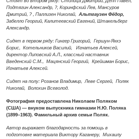
Стоят во втором ряду: Столица Дмитрий, Депп Павел,
Подтягин Александр, ?, Коринфский Лев, Мансуров
Дмитрий, ? , Паллизен Николай,
Альтгаузен Фёдор,
Забелло Георгий, Калитеевский Евгений, Штакельберг
Александр.
Сидят в первом ряду: Гингер Григорий, Гершун-Яккэ
Борис, Котельников Василий,
Игнатьев Алексей,
директор Липовский А.Л., классный наставник
Введенский С.М., Мацянский Георгий, Крейшман Борис,
Игнатьев Алексей.
Сидят на полу: Розанов Владимир, Леве Сергей,
Поляк
Николай, Волохин Всеволод.
Фотография предоставлена Николаем Поляком
(США) — внуком выпускника гимназии Н.Ю. Поляка
(1899–1963). Фамильный архив семьи Поляк.
Автор выражает благодарность за помощь в
подготовке материала Виктору Каганеру, Михаилу