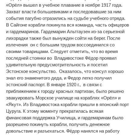
«Орёл» вышел в учебное плавание в ноябре 1917 года.
Захват власти большевиками и последовавшие за ним
события пагубно отразились на судьбе учебного отряда.
В Сайгоне корабли покинула вся команда
, част
ь офицеров
и гардемаринов.
Гардемарин Альтгаузен из-за серьезной
лихорадки
также
был вынужден сойти на берег. После
излечения
он
с большим трудом воссоединился со
своими товарищами. Следует отметить, что во время
последней стоянки во Владивостоке Фёдор проявил
удивительную предусмотрительность и посетил
Эстонское консульство. Оказалось, что консул хорошо
знал его знаменитого деда, и Федор легко получил
эстонский паспорт. В январе 1920 г., в связи с
приближением к городу красных партизан, было решено
эвакуировать Морское училище на кораблях «Орёл» и
«Якут». Из Владивостока корабли пришли в японский порт
Цуруга. К этому моменту прекратилась всякая
финансовая поддержка Училища, и гардемаринам было
разрешено покинуть корабли, получить денежное
довольствие и разъехаться. Фёдор нанялся на работу