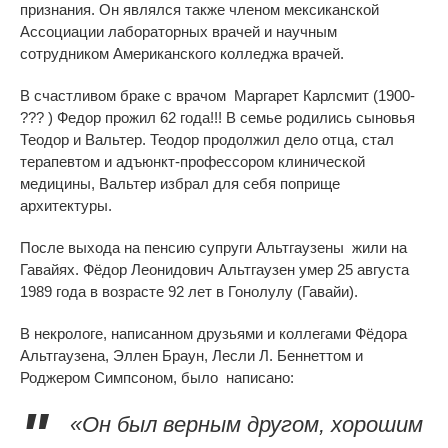
признания. Он являлся также членом мексиканской
Ассоциации лабораторных врачей и научным
сотрудником Американского колледжа врачей.
В счастливом браке с
врачом
Маргарет Карлсмит
(1900-
??? )
Федор прожил 62 года!!! В семье родились сыновья
Теодор и Вальтер. Теодор продолжил дело отца, стал
терапевтом и адъюнкт-профессором
клинической
медицины, Вальтер избрал для себя поприще
архитектуры.
После выхода на пенсию супруги Альтгаузены жили на
Гавайях. Фёдор Леонидович Альтгаузен умер 25 августа
1989 года в возрасте 92 лет в Гонолулу (Гавайи).
В некрологе, написанном друзьями и коллегами Фёдора
Альтгаузена, Эллен Браун, Лесли Л. Беннеттом и
Роджером Симпсоном, было написано:
«Он был верным другом, хорошим