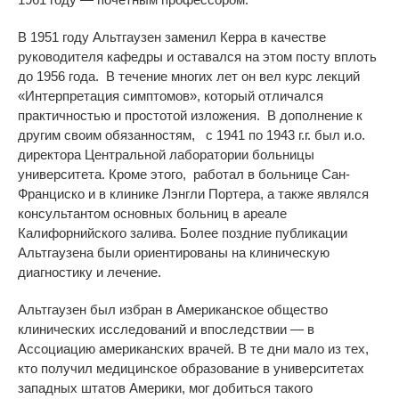
В 1951 году Альтгаузен заменил Керра в качестве
руководителя кафедры и оставался на этом посту вплоть
до 1956 года. В течение многих лет он вел курс лекций
«Интерпретация симптомов», который отличался
практичностью и простотой изложения. В дополнение к
другим своим обязанностям, с 1941 по 1943 г.г. был и.о.
директора Центральной лаборатории больницы
университета. Кроме этого, работал в больнице Сан-
Франциско и в клинике Лэнгли Портера, а также являлся
консультантом основных больниц в ареале
Калифорнийского залива. Более поздние публикации
Альтгаузена были ориентированы на клиническую
диагностику и лечение.
Альтгаузен был избран в Американское общество
клинических исследований и впоследствии — в
Ассоциацию американских врачей. В те д
ни
мало из тех,
кто получил медицинское образование в университетах
западных штатов Америк
и,
мог добиться такого