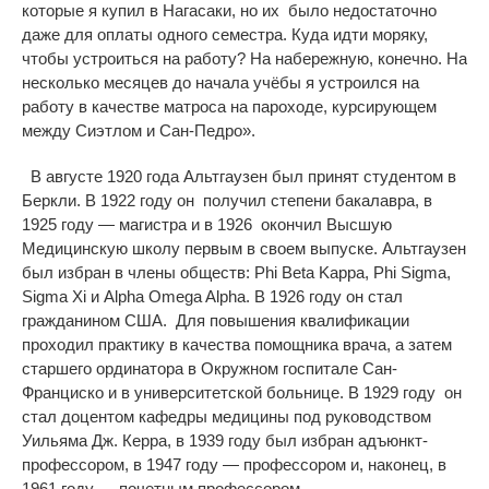
которые я купил в Нагасаки, но их
было
нед
остаточно
даже для оплаты одного семестра. Куда идти моряку,
чтобы устроиться на работу? На набережную, конечно. На
несколько месяцев до начала учёбы я устроился на
работу в качестве матроса на пароходе, курсирующем
между Сиэтлом и Сан-Педро».
В августе 1920 года Альтгаузен был принят студентом в
Беркли. В 1922 году он получил степени бакалавра, в
1925 году — магистра и в 1926 окончил Высшую
Медицинскую школу первым в своем выпуске
.
Альтгаузен
был избран в члены обществ: Phi Beta Kappa, Phi Sigma,
Sigma Xi и Alpha Omega Alpha. В 1926 году он стал
гражданином США. Для повышения квалификации
проходил практику в качества помощника врача, а затем
старшего ординатора в Окружном госпитале Сан-
Франциско и в университетской больнице. В 1929 году он
стал доцентом кафедры медицины под руководством
Уильяма Дж. Керра, в 1939 году был избран адъюнкт-
профессором, в 1947 году — профессором и, наконец, в
1961 году — почетным профессором.