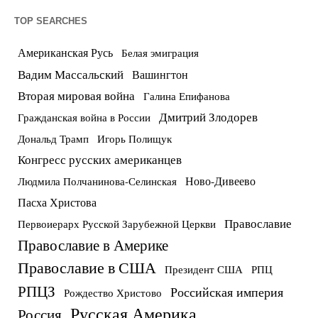
TOP SEARCHES
Американская Русь
Белая эмиграция
Вадим Массальский
Вашингтон
Вторая мировая война
Галина Епифанова
Дмитрий Злодорев
Гражданская война в России
Дональд Трамп
Игорь Полищук
Конгресс русских американцев
Ново-Дивеево
Людмила Полчанинова-Селинская
Пасха Христова
Православие
Первоиерарх Русской Зарубежной Церкви
Православие в Америке
Православие в США
Президент США
РПЦ
РПЦЗ
Российская империя
Рождество Христово
Русская Америка
Россия