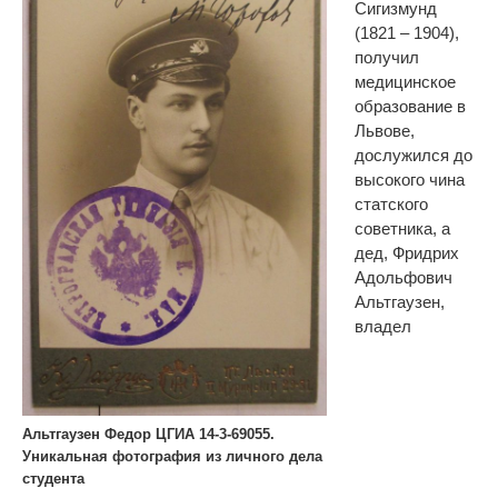
Сигизмунд
(1821 – 1904),
получил
медицинское
образование в
Львове,
дослужился до
высокого чина
статского
советника,
а
дед,
Фридрих
Адольфович
Альтгаузен,
владел
Альтгаузен Федор ЦГИА 14-3-69055.
Уникальная фотография из личного дела
студента