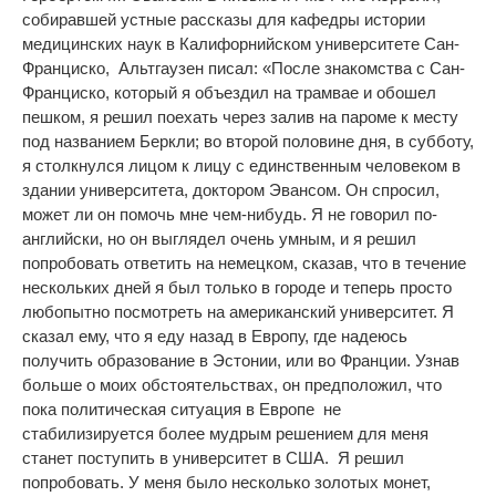
собиравшей устные
рассказы
для кафедры истории
медицинских наук в Калифорнийском университете Сан-
Франциско, Альтгаузен писал: «После знакомства с Сан-
Франциско, который я объездил на трамвае и обошел
пешком, я решил поехать через залив на пароме к месту
под названием Беркли; во второй половине дня, в субботу,
я столкнулся лицом к лицу с единственным человеком в
здании университета, доктором Эвансом. Он спросил,
может ли он помочь мне чем-нибудь. Я не говорил по-
английски, но он выглядел очень умным, и я решил
попробовать ответить на немецком, сказав, что в течение
нескольких дней я был только в городе и теперь просто
любопытно посмотреть на американский университет. Я
сказал ему, что я еду назад в Европу, где надеюсь
получить образование в Эстонии, или во Франции. Узнав
больше о моих обстоятельствах, он предположил, что
пока политическая ситуация в Европе не
стабилизируется более мудрым решением для меня
станет
поступить в университет в США. Я решил
попробовать. У меня было несколько золотых монет,