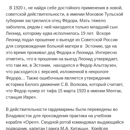
В 1920 г., не найдя себе достойного применения в новой,
советской действительности, в имении Моховое Тульской
губернии
застрелился отец Фёдора. Мать тяжело
заболела, рядом с ней находился только младший сын
Леонид, которому едва исполнилось 19 лет. Вскоре
Леонид подал прошение о выезде из Советской России
для сопровождения больной матери в Эстонию, где на
это время проживал дед Федора и Леонида
. Интересно
отметить, что в прошении на выезд Леонид утверждает,
что там же, в Эстонии, находился и Федор Альтгаузен,
что расходится с версией, изложенной в некрологе
Федора
… Т
акже
ошибочным является утверждение
историка Белого движения С.В. Волкова, который считает,
что Федор «умер от тифа 15 марта 1920 в имении Ментак,
станция Ивре»
.
В действительности гардемарины были переведены во
Владивосток для прохождения практики на учебном
корабле «Орел». Сводной ротой к
омандовал выдающийся
подводник, капитан I ранга М.А. Китицын. Крейсер