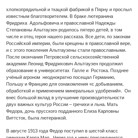
хлопкопрядильной
и ткацкой фабрикой в Пярну и прослыл
известным благотворителем. В браке лютеранина
Фридриха Адольфовича и православной Надежды
Степановны Альтгаузен
родилось пятеро
детей, в том
числе и отец героя нашего рассказа.
Все дети
,
по законам
Российской империи
,
были крещены в православной вере
,
и с этого поколения Альтгаузены стали православными.
После окончания Петровской сельскохозяйственной
академии Леонид Фридрихович Альтгаузен продолжил
образование
в университетах Галле и Ростока
. Позднее
учёный агроном неоднократно посещал Германию,
Польшу и Францию для ознакомления «с добыванием,
обработкой и применением минеральных удобрений»
.
Он
внес большой вклад в улучшение производительности
двух важных культур России – гречихи и льна. Мать
Федора, дочь прусского подданного Елиза Карловны
Виттсток, была лютеранкой.
В августе 1913 года Федор поступил в шестой класс
гимназии Карла Мая
. Через год к нему присоединился