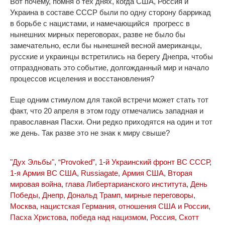
Вот почему, помня о тех днях, когда США, Россия и
Украина в составе СССР были по одну сторону баррикад
в борьбе с нацистами, и намечающийся прогресс в
нынешних мирных переговорах, разве не было бы
замечательно, если бы нынешней весной американцы,
русские и украинцы встретились на берегу Днепра, чтобы
отпраздновать это событие, долгожданный мир и начало
процессов исцеления и восстановления?
Еще одним стимулом для такой встречи может стать тот
факт, что 20 апреля в этом году отмечались западная и
православная Пасхи. Они редко приходятся на один и тот
же день. Так разве это не знак к миру свыше?
"Дух Эльбы"
,
“Provoked”
,
1-й Украинский фронт ВС СССР
,
1-я Армия ВС США
,
Russiagate
,
Армия США
,
Вторая
мировая война
,
глава Либертарианского института
,
День
Победы
,
Днепр
,
Дональд Трамп
,
мирные переговоры
,
Москва
,
нацистская Германия
,
отношения США и России
,
Пасха Христова
,
победа над нацизмом
,
Россия
,
Скотт