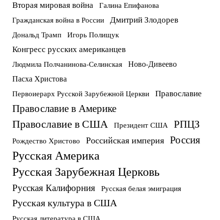
Вторая мировая война
Галина Епифанова
Дмитрий Злодорев
Гражданская война в России
Дональд Трамп
Игорь Полищук
Конгресс русских американцев
Ново-Дивеево
Людмила Полчанинова-Селинская
Пасха Христова
Православие
Первоиерарх Русской Зарубежной Церкви
Православие в Америке
Православие в США
РПЦЗ
Президент США
Россия
Российская империя
Рождество Христово
Русская Америка
Русская Зарубежная Церковь
Русская Калифорния
Русская белая эмиграция
Русская культура в США
Русская литература в США