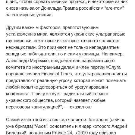
шанс, чтобы сорвать мирный процесс, и некоторые из них
снова называют Дональда Трампа российским “агентом”
за его мирные усилия.
Другим важным фактором, препятствующим
установлению мира, являются украинские ультраправые
группировки, некоторые из которых открыто являются
неонацистами. Это признают не только непредвзятые
западные наблюдатели, но и сами украинцы. Например,
Александр Мережко, председатель парламентского
комитета по иностранным делам и член партии «Слуга
народа», заявил Financial Times, что ультранационалисты
представляют реальную угрозу, которая может помешать
любой попытке договориться об урегулировании
конфликта. “Присутствует радикальный сегмент
украинского общества, который назовет любые
переговоры капитуляцией”, — сказал он.
Самой известной из этих сил является батальон (сейчас
уже бригада) “Азов”, основатель и лидер которого Андрей
Билецкий, по данным France 24, в 2010 году призвал