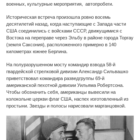
военных, культурные мероприятия, автопробеги.
Историческая встреча произошла ровно восемь
десятилетий назад, когда наступающие с Запада части
США соединились с войсками СССР,
движущимися
с
Востока на переправе через Эльбу в районе города Торгау
(земля Саксония), расположенного примерно в 140
километрах
южнее Берлина.
На полуразрушенном мосту командир взвода 58-й
гвардейской стрелковой дивизии Александр Сильвашко
приветствовал командира разведгруппы 69-й
американской пехотной дивизии Уильяма Робертсона.
Чтобы обозначить себя, американцы вывесили на
колокольне церкви флаг США, наспех изготовленный из
простыни. Звезды и полосы нарисовали марганцовкой.