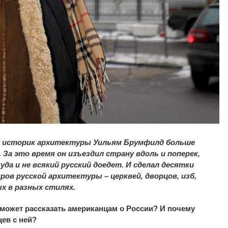
 историк архитектуры Уильям Брумфилд больше
 За это время он изъездил страну вдоль и поперек,
куда и не всякий русский доедет. И сделал десятки
в русской архитектуры – церквей, дворцов, изб,
х в разных стилях.
 может рассказать американцам о России? И почему
ев с ней?