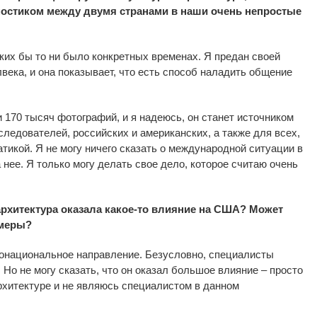
мостиком между двумя странами в наши очень непростые
аких бы то ни было конкретных временах. Я предан своей
лвека, и она показывает, что есть способ наладить общение
 170 тысяч фотографий, и я надеюсь, он станет источником
едователей, российских и американских, а также для всех,
атикой. Я не могу ничего сказать о международной ситуации в
 нее. Я только могу делать свое дело, которое считаю очень
архитектура оказала какое-то влияние на США? Может
имеры?
гонациональное направление. Безусловно, специалисты
 Но не могу сказать, что он оказал большое влияние – просто
рхитектуре и не являюсь специалистом в данном