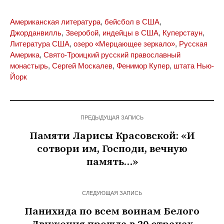
Американская литература
,
бейсбол в США
,
Джорданвилль
,
Зверобой
,
индейцы в США
,
Куперстаун
,
Литература США
,
озеро «Мерцающее зеркало»
,
Русская
Америка
,
Свято-Троицкий русский православный
монастырь
,
Сергей Москалев
,
Фенимор Купер
,
штата Нью-
Йорк
ПРЕДЫДУЩАЯ ЗАПИСЬ
Памяти Ларисы Красовской: «И
сотвори им, Господи, вечную
память…»
СЛЕДУЮЩАЯ ЗАПИСЬ
Панихида по всем воинам Белого