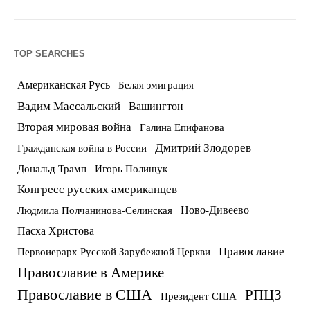
TOP SEARCHES
Американская Русь
Белая эмиграция
Вадим Массальский
Вашингтон
Вторая мировая война
Галина Епифанова
Дмитрий Злодорев
Гражданская война в России
Дональд Трамп
Игорь Полищук
Конгресс русских американцев
Ново-Дивеево
Людмила Полчанинова-Селинская
Пасха Христова
Православие
Первоиерарх Русской Зарубежной Церкви
Православие в Америке
Православие в США
РПЦЗ
Президент США