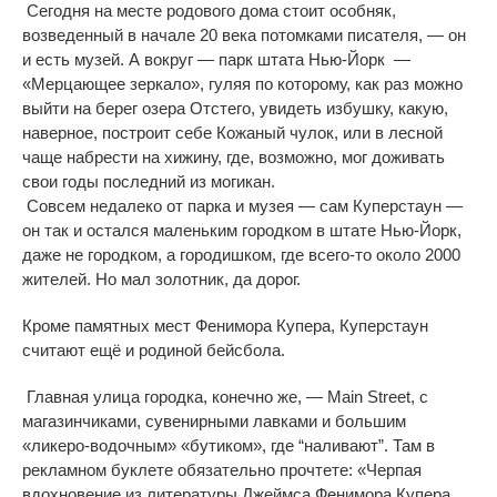
Сегодня на месте родового дома стоит особняк,
возведенный в начале 20 века потомками писателя, — он
и есть музей. А вокруг — парк штата Нью-Йорк —
«Мерцающее зеркало», гуляя по которому, как раз можно
выйти на берег озера Отстего, увидеть избушку, какую,
наверное, построит себе Кожаный чулок, или в лесной
чаще набрести на хижину, где, возможно, мог доживать
свои годы последний из могикан.
Совсем недалеко от парка и музея — сам Куперстаун —
он так и остался маленьким городком в штате Нью-Йорк,
даже не городком, а городишком, где всего-то около 2000
жителей. Но мал золотник, да дорог.
Кроме памятных мест Фенимора Купера, Куперстаун
считают ещё и родиной бейсбола.
Главная улица городка, конечно же, — Main Street, с
магазинчиками, сувенирными лавками и большим
«ликеро-водочным» «бутиком», где “наливают”. Там в
рекламном буклете обязательно прочтете: «Черпая
вдохновение из литературы Джеймса Фенимора Купера,