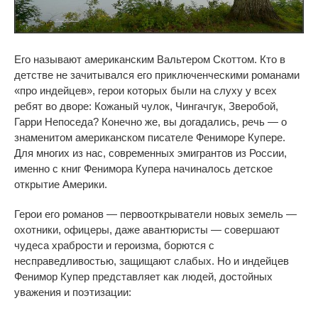
Его называют американским Вальтером Скоттом. Кто в
детстве не зачитывался его приключенческими романами
«про индейцев», герои которых были на слуху у всех
ребят во дворе: Кожаный чулок, Чингачгук, Зверобой,
Гарри Непоседа? Конечно же, вы догадались, речь — о
знаменитом американском писателе Фениморе Купере.
Для многих из нас, современных эмигрантов из России,
именно с книг Фенимора Купера начиналось детское
открытие Америки.
Герои его романов — первооткрыватели новых земель —
охотники, офицеры, даже авантюристы — совершают
чудеса храбрости и героизма, борются с
несправедливостью, защищают слабых. Но и индейцев
Фенимор Купер представляет как людей, достойных
уважения и поэтизации: