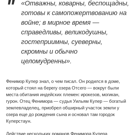
«Отважны, коварны, беспощадны,
готовы к самопожертвованию на
войне; в мирное время —
справедливы, великодушны,
гостеприимны, суеверны,
скромны и обычно
целомудренны».
Фенимор Купер знал, о чем писал. Он родился в доме,
который стоял на берегу озера Отсего — вокруг были
места обитания индейских племен: ирокезов, могикан,
гурон. Отец Фенимора — судья Уильям Купер — богатый
землевладелец, приобрел обширный участок земли у
озера еще до рождения сына и основал там городок
Куперстаун.
Действие нескольких романов Фенимора Купера