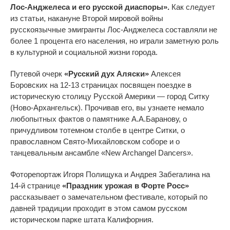
Лос-Анджелеса и его русской диаспоры».
Как следует
из статьи, накануне Второй мировой войны
русскоязычные эмигранты Лос-Анджелеса составляли не
более 1 процента его населения, но играли заметную роль
в культурной и социальной жизни города.
Путевой очерк
«Русский дух Аляски»
Алексея
Боровских на 12-13 страницах посвящен поездке в
историческую столицу Русской Америки — город Ситку
(Ново-Архангельск). Прочивав его, вы узнаете немало
любопытных фактов о памятнике А.А.Баранову, о
причудливом тотемном столбе в центре Ситки, о
православном Свято-Михайловском соборе и о
танцевальным ансамбле «New Archangel Dancers».
Фоторепортаж Игоря Полищука и Андрея Забегалина на
14-й странице
«Праздник урожая в Форте Росс»
рассказывает о замечательном фестивале, который по
давней традиции проходит в этом самом русском
историческом парке штата Калифорния.