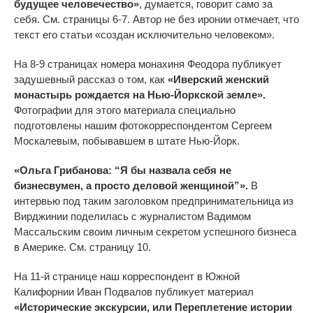
будущее человечество»
, думается, говорит само за
себя. См. страницы 6-7. Автор не без иронии отмечает, что
текст его статьи «создан исключительно человеком».
На 8-9 страницах номера монахиня Феодора публикует
задушевный рассказ о том, как
«Иверский женский
монастырь рождается на Нью-Йоркской земле».
Фотографии для этого материала специально
подготовлены нашим фотокорреспондентом Сергеем
Москалевым, побывавшем в штате Нью-Йорк.
«Ольга Грибанова: “Я бы назвала себя не
бизнесвумен, а просто деловой женщиной”».
В
интервью под таким заголовком предпринимательница из
Вирджинии поделилась с журналистом Вадимом
Массальским своим личным секретом успешного бизнеса
в Америке. См. страницу 10.
На 11-й странице наш корреспондент в Южной
Калифорнии Иван Подвалов публикует материал
«Исторические экскурсии, или Переплетение истории