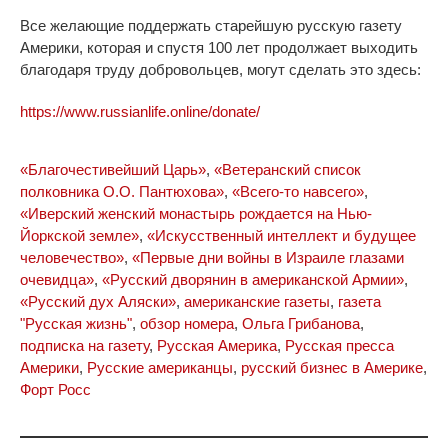
Все желающие поддержать старейшую русскую газету
Америки, которая и спустя 100 лет продолжает выходить
благодаря труду добровольцев, могут сделать это здесь:
https://www.russianlife.online/donate/
«Благочестивейший Царь»
,
«Ветеранский список
полковника О.О. Пантюхова»
,
«Всего-то навсего»
,
«Иверский женский монастырь рождается на Нью-
Йоркской земле»
,
«Искусственный интеллект и будущее
человечество»
,
«Первые дни войны в Израиле глазами
очевидца»
,
«Русский дворянин в американской Армии»
,
«Русский дух Аляски»
,
американские газеты
,
газета
"Русская жизнь"
,
обзор номера
,
Ольга Грибанова
,
подписка на газету
,
Русская Америка
,
Русская пресса
Америки
,
Русские американцы
,
русский бизнес в Америке
,
Форт Росс