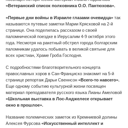
«Ветеранский список полковника О.О. Пантюхова».
«Первые дни войны в Израиле глазами очевидца»
так
называются путевые заметки Марии Крясковой на 2-й
странице. Она поделилась рассказом о своей
паломнической поездке в Иерусалим 4-9 октября этого
года. Несмотря на ракетный обстрел города болгарским
паломникам удалось побывать в великой святыне для
всех христиан, Храме Гроба Господня.
С подробностями благотворительного концерта
православных хоров в Сан-Франциско знакомит на 5-й
странице репортаж Дарьи Свеннсон
«Всего-то навсего».
Еще одному событию культурной жизни посвящен
материал преподавателя русского языка Лианы Амеловой
«Школьная выставка в Лос-Анджелесе открывает
окно в прошлое».
Название полемических заметок из Кремниевой долины
Алексея Фурсова
«Искусственный интеллект и