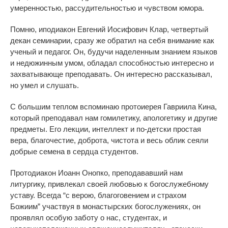
умеренностью, рассудительностью и чувством юмора.
Помню, иподиакон Евгений Иосифович Клар, четвертый
декан семинарии, сразу же обратил на себя внимание как
ученый и педагог. Он, будучи наделенным знанием языков
и недюжинным умом, обладал способностью интересно и
захватывающе преподавать. Он интересно рассказывал,
но умел и слушать.
С большим теплом вспоминаю протоиерея Гавриила Кина,
который преподавал нам гомилетику, апологетику и другие
предметы. Его лекции, интеллект и по-детски простая
вера, благочестие, доброта, чистота и весь облик сеяли
добрые семена в сердца студентов.
Протодиакон Иоанн Онопко, преподававший нам
литургику, привлекал своей любовью к богослужебному
уставу. Всегда “с верою, благоговением и страхом
Божиим” участвуя в монастырских богослужениях, он
проявлял особую заботу о нас, студентах, и