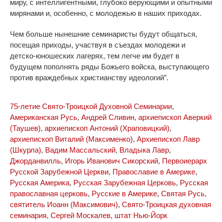
миру, с интеллигентными, глубоко верующими и опытными
мирянами и, особенно, с молодежью в наших приходах.
Чем больше нынешние семинаристы будут общаться,
посещая приходы, участвуя в съездах молодежи и
детско-юношеских лагерях, тем легче им будет в
будущем пополнять ряды Божьего войска, выступающего
против враждебных христианству идеологий”.
75-летие Свято-Троицкой Духовной Семинарии
,
Американская Русь
,
Андрей Сливин
,
архиепископ Аверкий
(Таушев)
,
архиепископ Антоний (Храповицкий)
,
архиепископ Виталий (Максименко)
,
Архиепископ Лавр
(Шкурла)
,
Вадим Массальский
,
Владыка Лавр
,
Джорданвилль
,
Игорь Иванович Сикорский
,
Первоиерарх
Русской Зарубежной Церкви
,
Православие в Америке
,
Русская Америка
,
Русская Зарубежная Церковь
,
Русская
православная церковь
,
Русские в Америке
,
Святая Русь
,
святитель Иоанн (Максимович)
,
Свято-Троицкая духовная
семинария
,
Сергей Москалев
,
штат Нью-Йорк