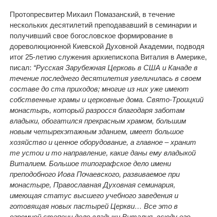
Протопресвитер Михаил Помазанский, в течение
нескольких десятилетий преподававший в семинарии и
получивший свое богословское формирование в
дореволюционной Киевской Духовной Академии, подводя
итог 25-летию служения архиепископа Виталия в Америке,
писал:
“Русская Зарубежная Церковь в США и Канаде в
течение последнего десятилетия увеличилась в своем
составе до ста приходов; многие из них уже имеют
собственные храмы и церковные дома. Свято-Троицкий
монастырь, который разросся благодаря заботам
владыки, обогатился прекрасным храмом, большим
новым четырехэтажным зданием, имеет большое
хозяйство и ценное оборудование, а главное – хранит
те устои и то направление, какие даны ему владыкой
Виталием. Большое типографское дело имени
преподобного Иова Почаевского, развиваемое при
монастыре, Православная Духовная семинария,
имеющая статус высшего учебного заведения и
готовящая новых пастырей Церкви… Все это в
огромной степени дело владыки Виталия, всюду его