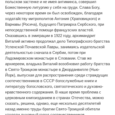
польском застенке и не имея антиминса, совершил
Божественную литургию у себя на груди. Слава Богу,
через некоторое время он был освобожден, благодаря
ходатайству митрополитов Антония (Храповицкого) и
Варнавы (Росича), будущего Патриарха Сербского, при
непосредственной помощи французских властей.
Оказавшись в эмиграции в 1922 году, архимандрит
Виталий активно продолжал дело Типографского братства
Успенской Почаевской Лавры, занимаясь издательской
деятельностью сначала в Сербии, потом при
Ладомировском монастыре в Словакии. Став же
архиереем, владыка Виталий возобновил работу братства
в Свято-Троицком монастыре в Джорданвилле (Нью-
Йорк), выпуская для распространения среди страждущих
соотечественников в СССР богослужебные книги и
литературу богословского, святоотеческого и духовно-
нравственного содержания. В наше время проблема с
церковным книгоизданием в странах Отечества, можно
сказать, решена, однако, еще несколько десятилетий
назад именно труды братии Свято-Троицкой обители
утоляли духовный голод соотечественников.