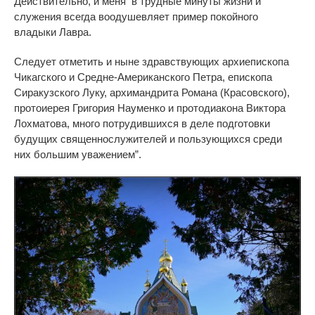
Действительно, и меня в трудные минуты жизни и
служения всегда воодушевляет пример покойного
владыки Лавра.
Следует отметить и ныне здравствующих архиепископа
Чикагского и Средне-Американского Петра, епископа
Сиракузского Луку, архимандрита Романа (Красовского),
протоиерея Григория Науменко и протодиакона Виктора
Лохматова, много потрудившихся в деле подготовки
будущих священнослужителей и пользующихся среди
них большим уважением”.