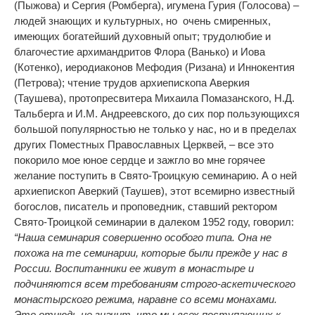
(Пыжова) и Сергия (Ромберга), игумена Гурия (Голосова) –
людей знающих и культурных, но очень смиренных,
имеющих богатейший духовный опыт; трудолюбие и
благочестие архимандритов Флора (Ванько) и Иова
(Котенко), иеродиаконов Мефодия (Ризана) и Иннокентия
(Петрова); чтение трудов архиепископа Аверкия
(Таушева), протопресвитера Михаила Помазанского, Н.Д.
Тальберга и И.М. Андреевского, до сих пор пользующихся
большой популярностью не только у нас, но и в пределах
других Поместных Православных Церквей, – все это
покорило мое юное сердце и зажгло во мне горячее
желание поступить в Свято-Троицкую семинарию. А о ней
архиепископ Аверкий (Таушев)
,
этот всемирно известный
богослов, писатель и проповедник, ставший ректором
Свято-Троицкой семинарии в далеком 1952 году, говорил:
“Наша семинария совершенно особого типа. Она не
похожа на те семинарии, которые были прежде у нас в
России. Воспитанники ее живут в монастыре и
подчиняются всем требованиям строго-аскетического
монастырского режима, наравне со всеми монахами.
Это отнюдь не значит, что мы всех поступающих к