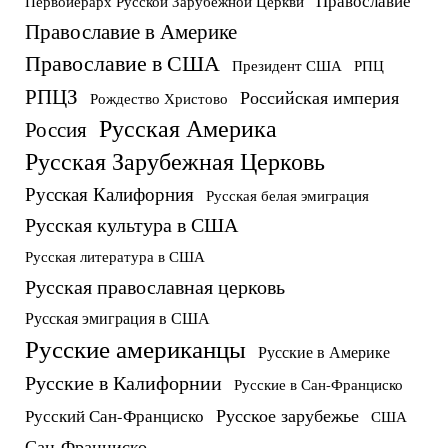
Православие
Первоиерарх Русской Зарубежной Церкви
Православие в Америке
Православие в США
Президент США
РПЦ
РПЦЗ
Российская империя
Рождество Христово
Русская Америка
Россия
Русская Зарубежная Церковь
Русская Калифорния
Русская белая эмиграция
Русская культура в США
Русская литература в США
Русская православная церковь
Русская эмиграция в США
Русские американцы
Русские в Америке
Русские в Калифорнии
Русские в Сан-Франциско
Русское зарубежье
Русский Сан-Франциско
США
Сан-Франциско