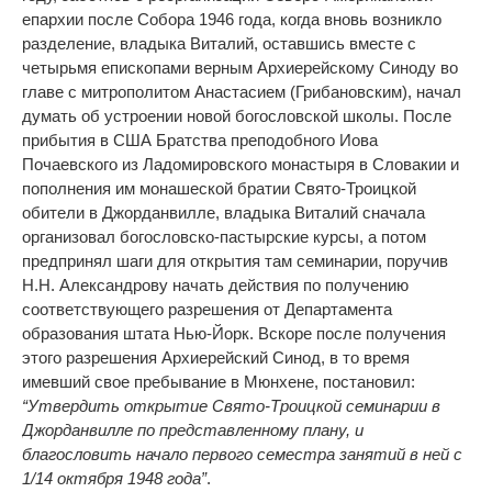
епархии после Собора 1946 года, когда вновь возникло
разделение, владыка Виталий, оставшись вместе с
четырьмя епископами верным Архиерейскому Синоду во
главе с митрополитом Анастасием (Грибановским), начал
думать об устроении новой богословской школы. После
прибытия в США Братства преподобного Иова
Почаевского из Ладомировского монастыря в Словакии и
пополнения им монашеской братии Свято-Троицкой
обители в Джорданвилле, владыка Виталий сначала
организовал богословско-пастырские курсы, а потом
предпринял шаги для открытия там семинарии, поручив
Н.Н. Александрову начать действия по получению
соответствующего разрешения от Департамента
образования штата Нью-Йорк. Вскоре после получения
этого разрешения Архиерейский Синод, в то время
имевший свое пребывание в Мюнхене, постановил:
“Утвердить открытие Свято-Троицкой семинарии в
Джорданвилле по представленному плану, и
благословить начало первого семестра занятий в ней с
1/14 октября 1948 года”
.