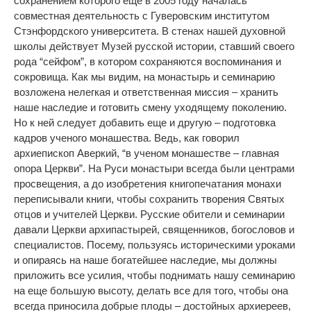
сохранением которого еще в 2005 году началась
совместная деятельность с Гуверовским институтом
Стэнфордского университета. В стенах нашей духовной
школы действует Музей русской истории, ставший своего
рода “сейфом”, в котором сохраняются воспоминания и
сокровища. Как мы видим, на монастырь и семинарию
возложена нелегкая и ответственная миссия – хранить
наше наследие и готовить смену уходящему поколению.
Но к ней следует добавить еще и другую – подготовка
кадров ученого монашества. Ведь, как говорил
архиепископ Аверкий, “в ученом монашестве – главная
опора Церкви”. На Руси монастыри всегда были центрами
просвещения, а до изобретения книгопечатания монахи
переписывали книги, чтобы сохранить творения Святых
отцов и учителей Церкви. Русские обители и семинарии
давали Церкви архипастырей, священников, богословов и
специалистов. Посему, пользуясь историческими уроками
и опираясь на наше богатейшее наследие, мы должны
приложить все усилия, чтобы поднимать нашу семинарию
на еще большую высоту, делать все для того, чтобы она
всегда приносила добрые плоды – достойных архиереев,