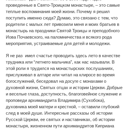
проведенные в Свято-Троицком монастыре, – это самые
теплые воспоминания моей жизни. Почему я решил
поступить именно сюда? Думаю, это связано с тем, что
родители с малых лет привозили меня и моих братьев в
монастырь на праздники Святой Троицы и преподобного
Иова Почаевского, на паломничества и всякого рода
мероприятия, устраиваемые для детей и молодежи.
Я не раз имел счастье проводить здесь лето в качестве
трудника или “летнего мальчика”, как нас называли. В
этой роли я трудился на монастырских послушаниях,
прислуживал в алтаре или читал на клиросе во время
богослужений, беседовал на досуге с монахами о
духовной жизни, Святых отцах и истории Церкви. Добрые
и веселые глаза, доступность, благоговейное служение и
проповеди архимандрита Владимира (Сухобока),
духовника моей матери и крестной, – оставили глубокий
след в моей душе. Интересные рассказы об истории
Русской Церкви, ее святых и наставниках, об истории
монастыря, жизненном пути архимандритов Киприана