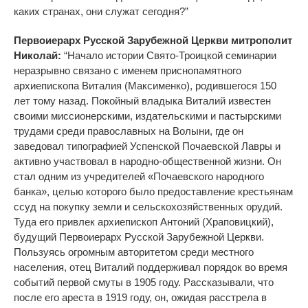
каких странах, они служат сегодня?”
Первоиерарх Русской Зарубежной Церкви митрополит
Николай:
“
Начало истории Свято-Троицкой семинарии
неразрывно связано с именем приснопамятного
архиепископа Виталия (Максименко), родившегося 150
лет тому назад. Покойный владыка Виталий известен
своими миссионерскими, издательскими и пастырскими
трудами среди православных на Волыни, где он
заведовал типографией Успенской Почаевской Лавры и
активно участвовал в народно-общественной жизни. Он
стал одним из учредителей «Почаевского народного
банка», целью которого было предоставление крестьянам
ссуд на покупку земли и сельскохозяйственных орудий.
Туда его привлек архиепископ Антоний (Храповицкий),
будущий Первоиерарх Русской Зарубежной Церкви.
Пользуясь огромным авторитетом среди местного
населения, отец Виталий поддерживал порядок во время
событий первой смуты в 1905 году. Рассказывали, что
после его ареста в 1919 году, он, ожидая расстрела в