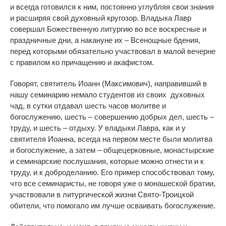
и всегда готовился к ним, постоянно углубляя свои знания
и расширяя свой духовный кругозор. Владыка Лавр
совершал Божественную литургию во все воскресные и
праздничные дни, а накануне их – Всенощные бдения,
перед которыми обязательно участвовал в малой вечерне
с правилом ко причащению и акафистом.
Говорят, святитель Иоанн (Максимович), направивший в
нашу семинарию немало студентов из своих духовных
чад, в сутки отдавал шесть часов молитве и
богослужению, шесть – совершению добрых дел, шесть –
труду, и шесть – отдыху. У владыки Лавра, как и у
святителя Иоанна, всегда на первом месте были молитва
и богослужение, а затем – общецерковные, монастырские
и семинарские послушания, которые можно отнести и к
труду, и к доброделанию. Его пример способствовал тому,
что все семинаристы, не говоря уже о монашеской братии,
участвовали в литургической жизни Свято-Троицкой
обители, что помогало им лучше осваивать богослужение.