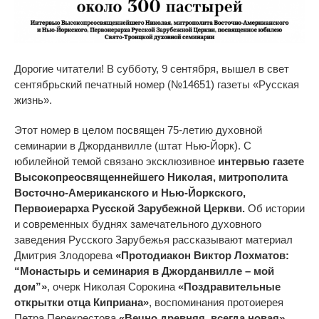
Дорогие читатели! В субботу, 9 сентября, вышел в свет
сентябрьский печатный номер (№14651) газеты «Русская
жизнь».
Этот номер в целом посвящен 75-летию духовной
семинарии в Джорданвилле (штат Нью-Йорк). С
юбилейной темой связано эксклюзивное
интервью газете
Высокопреосвященнейшего Николая, митрополита
Восточно-Американского и Нью-Йоркского,
Первоиерарха Русской Зарубежной Церкви.
Об истории
и современных буднях замечательного духовного
заведения Русского Зарубежья рассказывают материал
Дмитрия Злодорева
«Протодиакон Виктор Лохматов:
“Монастырь и семинария в Джорданвилле – мой
дом”»
, очерк Николая Сорокина
«Поздравительные
открытки отца Киприана»
, воспоминания протоиерея
Петра Перекрестова
«Вечно древняя, всегда новая»
,