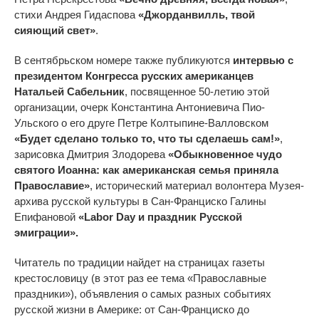
стихи Андрея Гидаспова
«Джорданвилль, твой
сияющий свет»
.
В сентябрьском номере также публикуются
интервью с
президентом Конгресса русских американцев
Натальей Сабельник
, посвященное 50-летию этой
организации, очерк Константина Антониевича Пио-
Ульского о его друге Петре Колтыпине-Валловском
«Будет сделано только то, что ты сделаешь сам!»
,
зарисовка Дмитрия Злодорева
«Обыкновенное чудо
святого Иоанна: как американская семья приняла
Православие»
, исторический материал волонтера Музея-
архива русской культуры в Сан-Франциско Галины
Епифановой
«Labor Day и праздник Русской
эмиграции».
Читатель по традиции найдет на страницах газеты
крестословицу (в этот раз ее тема «Православные
праздники»), объявления о самых разных событиях
русской жизни в Америке: от Сан-Франциско до