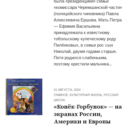
была «резиденцией» семьи
«комиссара Черемшанской части»
(полицейского чиновника) Павла
Алексеевича Ершова. Мать Петра
— Ефимия Васильевна
принадлежала к известному
тобольскому купеческому роду
Пилёнковых, в семье рос сын
Николай, двумя годами старше.
Петя родился слабеньким,
поэтому крестили мальчика...
31 АВГУСТА, 2024
ГЛАВНОЕ
,
КУЛЬТУРНАЯ ЖИЗНЬ
,
РУССКАЯ
ШКОЛА
«Конёк-Горбунок» — на
экранах России,
Америки и Европы