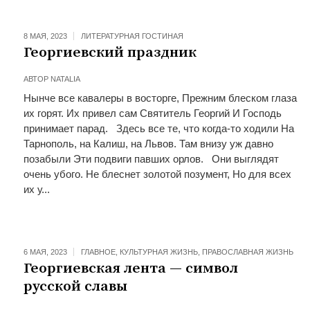
8 МАЯ, 2023
ЛИТЕРАТУРНАЯ ГОСТИНАЯ
Георгиевский праздник
АВТОР
NATALIA
Нынче все кавалеры в восторге, Прежним блеском глаза
их горят. Их привел сам Святитель Георгий И Господь
принимает парад. Здесь все те, что когда-то ходили На
Тарнополь, на Калиш, на Львов. Там внизу уж давно
позабыли Эти подвиги павших орлов. Они выглядят
очень убого. Не блеснет золотой позумент, Но для всех
их у...
6 МАЯ, 2023
ГЛАВНОЕ
,
КУЛЬТУРНАЯ ЖИЗНЬ
,
ПРАВОСЛАВНАЯ ЖИЗНЬ
Георгиевская лента — символ
русской славы