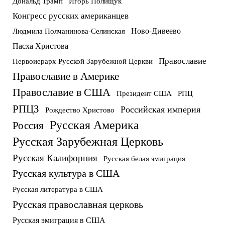
Дональд Трамп
Игорь Полищук
Конгресс русских американцев
Ново-Дивеево
Людмила Полчанинова-Селинская
Пасха Христова
Православие
Первоиерарх Русской Зарубежной Церкви
Православие в Америке
Православие в США
Президент США
РПЦ
РПЦЗ
Российская империя
Рождество Христово
Русская Америка
Россия
Русская Зарубежная Церковь
Русская Калифорния
Русская белая эмиграция
Русская культура в США
Русская литература в США
Русская православная церковь
Русская эмиграция в США