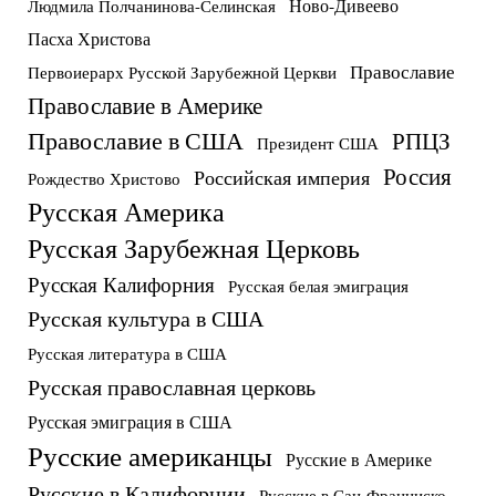
Ново-Дивеево
Людмила Полчанинова-Селинская
Пасха Христова
Православие
Первоиерарх Русской Зарубежной Церкви
Православие в Америке
Православие в США
РПЦЗ
Президент США
Россия
Российская империя
Рождество Христово
Русская Америка
Русская Зарубежная Церковь
Русская Калифорния
Русская белая эмиграция
Русская культура в США
Русская литература в США
Русская православная церковь
Русская эмиграция в США
Русские американцы
Русские в Америке
Русские в Калифорнии
Русские в Сан-Франциско