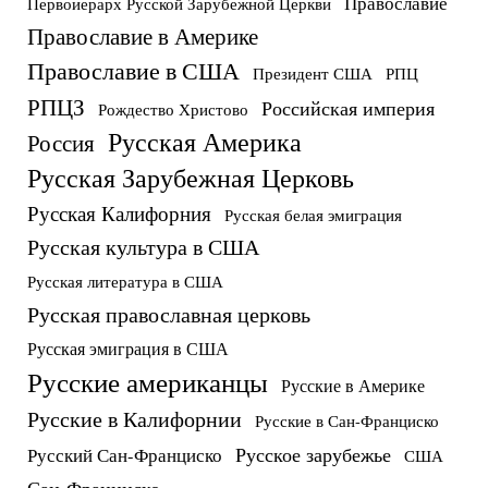
Православие
Первоиерарх Русской Зарубежной Церкви
Православие в Америке
Православие в США
Президент США
РПЦ
РПЦЗ
Российская империя
Рождество Христово
Русская Америка
Россия
Русская Зарубежная Церковь
Русская Калифорния
Русская белая эмиграция
Русская культура в США
Русская литература в США
Русская православная церковь
Русская эмиграция в США
Русские американцы
Русские в Америке
Русские в Калифорнии
Русские в Сан-Франциско
Русское зарубежье
Русский Сан-Франциско
США
Сан-Франциско