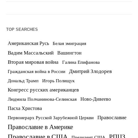
TOP SEARCHES
Американская Русь
Белая эмиграция
Вадим Массальский
Вашингтон
Вторая мировая война
Галина Епифанова
Дмитрий Злодорев
Гражданская война в России
Дональд Трамп
Игорь Полищук
Конгресс русских американцев
Ново-Дивеево
Людмила Полчанинова-Селинская
Пасха Христова
Православие
Первоиерарх Русской Зарубежной Церкви
Православие в Америке
Православие в США
РПЦЗ
Президент США