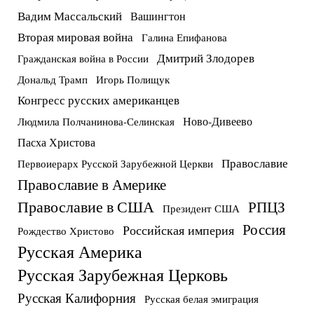
Вадим Массальский
Вашингтон
Вторая мировая война
Галина Епифанова
Дмитрий Злодорев
Гражданская война в России
Дональд Трамп
Игорь Полищук
Конгресс русских американцев
Ново-Дивеево
Людмила Полчанинова-Селинская
Пасха Христова
Православие
Первоиерарх Русской Зарубежной Церкви
Православие в Америке
Православие в США
РПЦЗ
Президент США
Россия
Российская империя
Рождество Христово
Русская Америка
Русская Зарубежная Церковь
Русская Калифорния
Русская белая эмиграция