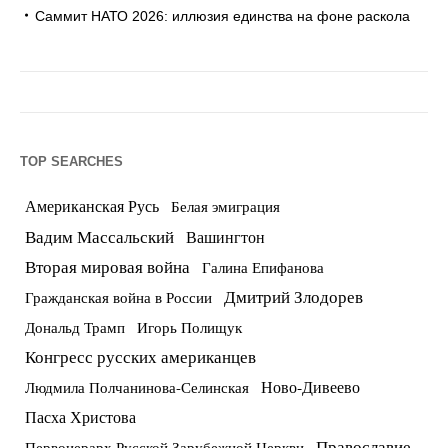
Саммит НАТО 2026: иллюзия единства на фоне раскола
TOP SEARCHES
Американская Русь
Белая эмиграция
Вадим Массальский
Вашингтон
Вторая мировая война
Галина Епифанова
Дмитрий Злодорев
Гражданская война в России
Дональд Трамп
Игорь Полищук
Конгресс русских американцев
Ново-Дивеево
Людмила Полчанинова-Селинская
Пасха Христова
Православие
Первоиерарх Русской Зарубежной Церкви