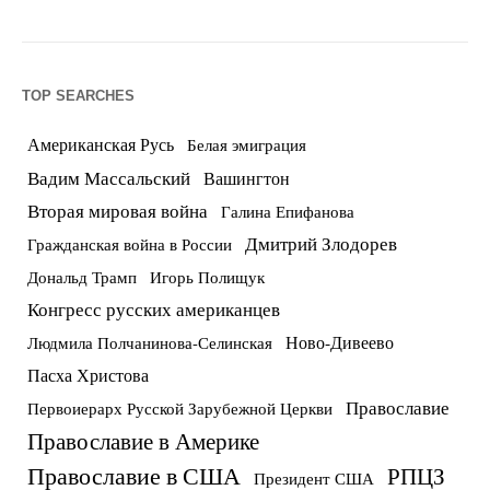
TOP SEARCHES
Американская Русь
Белая эмиграция
Вадим Массальский
Вашингтон
Вторая мировая война
Галина Епифанова
Дмитрий Злодорев
Гражданская война в России
Дональд Трамп
Игорь Полищук
Конгресс русских американцев
Ново-Дивеево
Людмила Полчанинова-Селинская
Пасха Христова
Православие
Первоиерарх Русской Зарубежной Церкви
Православие в Америке
Православие в США
РПЦЗ
Президент США