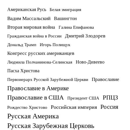
Американская Русь
Белая эмиграция
Вадим Массальский
Вашингтон
Вторая мировая война
Галина Епифанова
Дмитрий Злодорев
Гражданская война в России
Дональд Трамп
Игорь Полищук
Конгресс русских американцев
Ново-Дивеево
Людмила Полчанинова-Селинская
Пасха Христова
Православие
Первоиерарх Русской Зарубежной Церкви
Православие в Америке
Православие в США
РПЦЗ
Президент США
Россия
Российская империя
Рождество Христово
Русская Америка
Русская Зарубежная Церковь