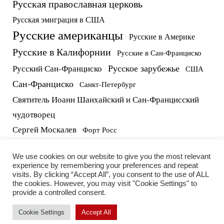
Русская православная церковь
Русская эмиграция в США
Русские американцы
Русские в Америке
Русские в Калифорнии
Русские в Сан-Франциско
Русское зарубежье
Русский Сан-Франциско
США
Сан-Франциско
Санкт-Петербург
Святитель Иоанн Шанхайский и Сан-Францисский
чудотворец
Сергей Москалев
Форт Росс
русские в США
протоиерей Виктор Потапов
We use cookies on our website to give you the most relevant
experience by remembering your preferences and repeat
visits. By clicking “Accept All”, you consent to the use of ALL
the cookies. However, you may visit "Cookie Settings" to
provide a controlled consent.
Cookie Settings
Accept All
2026 RUSSIAN LIFE INC. | All rights reserved.