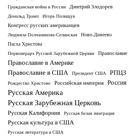
Дмитрий Злодорев
Гражданская война в России
Дональд Трамп
Игорь Полищук
Конгресс русских американцев
Ново-Дивеево
Людмила Полчанинова-Селинская
Пасха Христова
Православие
Первоиерарх Русской Зарубежной Церкви
Православие в Америке
Православие в США
РПЦЗ
Президент США
Россия
Российская империя
Рождество Христово
Русская Америка
Русская Зарубежная Церковь
Русская Калифорния
Русская белая эмиграция
Русская культура в США
Русская литература в США