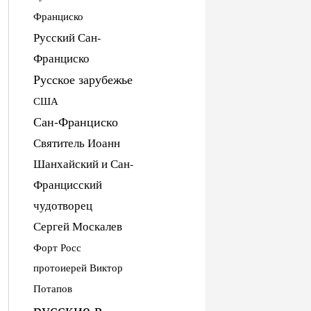
Франциско
Русский Сан-
Франциско
Русское зарубежье
США
Сан-Франциско
Святитель Иоанн
Шанхайский и Сан-
Францисский
чудотворец
Сергей Москалев
Форт Росс
протоиерей Виктор
Потапов
русские в