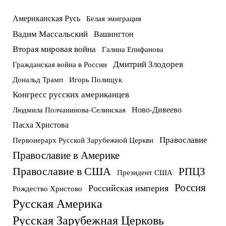
Американская Русь
Белая эмиграция
Вадим Массальский
Вашингтон
Вторая мировая война
Галина Епифанова
Дмитрий Злодорев
Гражданская война в России
Дональд Трамп
Игорь Полищук
Конгресс русских американцев
Ново-Дивеево
Людмила Полчанинова-Селинская
Пасха Христова
Православие
Первоиерарх Русской Зарубежной Церкви
Православие в Америке
Православие в США
РПЦЗ
Президент США
Россия
Российская империя
Рождество Христово
Русская Америка
Русская Зарубежная Церковь