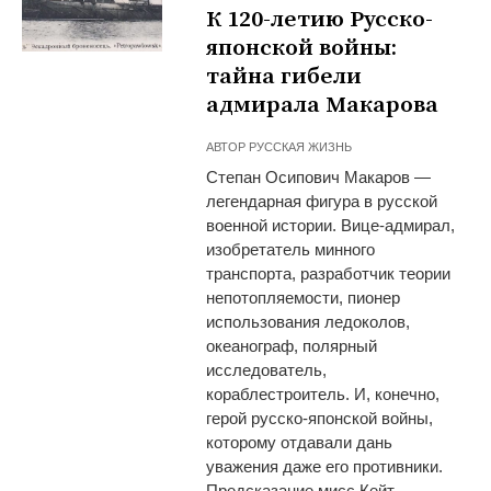
К 120-летию Русско-
японской войны:
тайна гибели
адмирала Макарова
АВТОР
РУССКАЯ ЖИЗНЬ
Степан Осипович Макаров —
легендарная фигура в русской
военной истории. Вице-адмирал,
изобретатель минного
транспорта, разработчик теории
непотопляемости, пионер
использования ледоколов,
океанограф, полярный
исследователь,
кораблестроитель. И, конечно,
герой русско-японской войны,
которому отдавали дань
уважения даже его противники.
Предсказание мисс Кейт