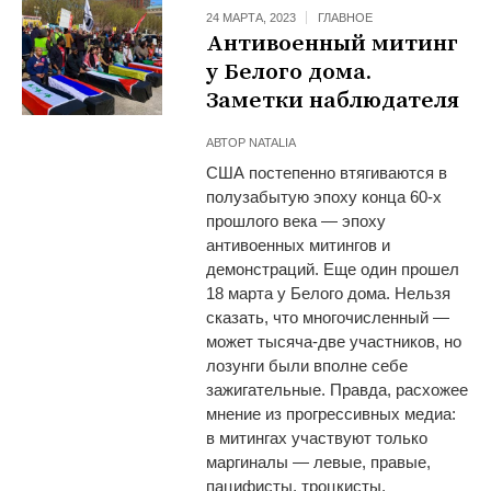
24 МАРТА, 2023
ГЛАВНОЕ
Антивоенный митинг
у Белого дома.
Заметки наблюдателя
АВТОР
NATALIA
США постепенно втягиваются в
полузабытую эпоху конца 60-х
прошлого века — эпоху
антивоенных митингов и
демонстраций. Еще один прошел
18 марта у Белого дома. Нельзя
сказать, что многочисленный —
может тысяча-две участников, но
лозунги были вполне себе
зажигательные. Правда, расхожее
мнение из прогрессивных медиа:
в митингах участвуют только
маргиналы — левые, правые,
пацифисты, троцкисты,