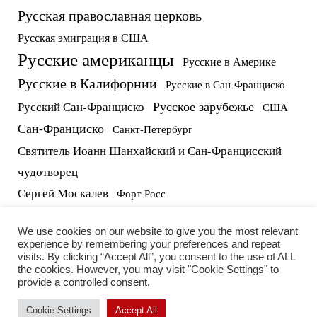
Русская православная церковь
Русская эмиграция в США
Русские американцы
Русские в Америке
Русские в Калифорнии
Русские в Сан-Франциско
Русское зарубежье
Русский Сан-Франциско
США
Сан-Франциско
Санкт-Петербург
Святитель Иоанн Шанхайский и Сан-Францисский
чудотворец
Сергей Москалев
Форт Росс
русские в США
протоиерей Виктор Потапов
We use cookies on our website to give you the most relevant
experience by remembering your preferences and repeat
visits. By clicking “Accept All”, you consent to the use of ALL
the cookies. However, you may visit "Cookie Settings" to
provide a controlled consent.
Cookie Settings
Accept All