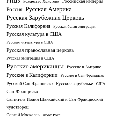
РПЦЗ
Российская империя
Рождество Христово
Русская Америка
Россия
Русская Зарубежная Церковь
Русская Калифорния
Русская белая эмиграция
Русская культура в США
Русская литература в США
Русская православная церковь
Русская эмиграция в США
Русские американцы
Русские в Америке
Русские в Калифорнии
Русские в Сан-Франциско
Русское зарубежье
Русский Сан-Франциско
США
Сан-Франциско
Святитель Иоанн Шанхайский и Сан-Францисский
чудотворец
Сергей Москалев
Форт Росс