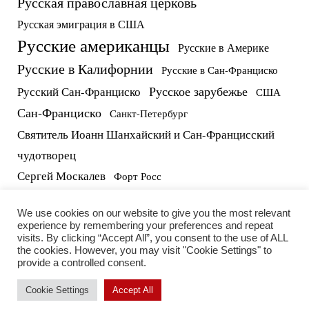
Русская православная церковь
Русская эмиграция в США
Русские американцы
Русские в Америке
Русские в Калифорнии
Русские в Сан-Франциско
Русское зарубежье
Русский Сан-Франциско
США
Сан-Франциско
Санкт-Петербург
Святитель Иоанн Шанхайский и Сан-Францисский
чудотворец
Сергей Москалев
Форт Росс
русские в США
протоиерей Виктор Потапов
We use cookies on our website to give you the most relevant
experience by remembering your preferences and repeat
visits. By clicking “Accept All”, you consent to the use of ALL
the cookies. However, you may visit "Cookie Settings" to
provide a controlled consent.
Cookie Settings
Accept All
2026 RUSSIAN LIFE INC. | All rights reserved.