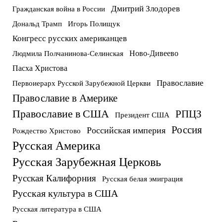
Дмитрий Злодорев
Гражданская война в России
Дональд Трамп
Игорь Полищук
Конгресс русских американцев
Ново-Дивеево
Людмила Полчанинова-Селинская
Пасха Христова
Православие
Первоиерарх Русской Зарубежной Церкви
Православие в Америке
Православие в США
РПЦЗ
Президент США
Россия
Российская империя
Рождество Христово
Русская Америка
Русская Зарубежная Церковь
Русская Калифорния
Русская белая эмиграция
Русская культура в США
Русская литература в США