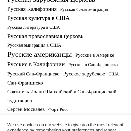
Русская Калифорния
Русская белая эмиграция
Русская культура в США
Русская литература в США
Русская православная церковь
Русская эмиграция в США
Русские американцы
Русские в Америке
Русские в Калифорнии
Русские в Сан-Франциско
Русское зарубежье
Русский Сан-Франциско
США
Сан-Франциско
Святитель Иоанн Шанхайский и Сан-Францисский
чудотворец
Сергей Москалев
Форт Росс
русские в США
протоиерей Виктор Потапов
We use cookies on our website to give you the most relevant
experience by remembering your preferences and repeat