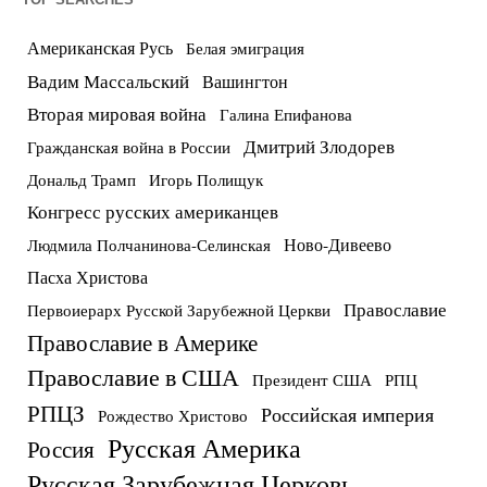
Американская Русь
Белая эмиграция
Вадим Массальский
Вашингтон
Вторая мировая война
Галина Епифанова
Дмитрий Злодорев
Гражданская война в России
Дональд Трамп
Игорь Полищук
Конгресс русских американцев
Ново-Дивеево
Людмила Полчанинова-Селинская
Пасха Христова
Православие
Первоиерарх Русской Зарубежной Церкви
Православие в Америке
Православие в США
Президент США
РПЦ
РПЦЗ
Российская империя
Рождество Христово
Русская Америка
Россия
Русская Зарубежная Церковь