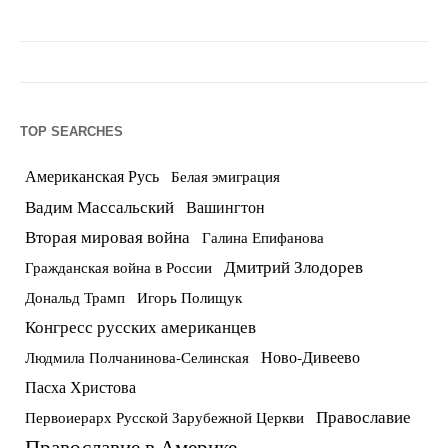
TOP SEARCHES
Американская Русь
Белая эмиграция
Вадим Массальский
Вашингтон
Вторая мировая война
Галина Епифанова
Дмитрий Злодорев
Гражданская война в России
Дональд Трамп
Игорь Полищук
Конгресс русских американцев
Ново-Дивеево
Людмила Полчанинова-Селинская
Пасха Христова
Православие
Первоиерарх Русской Зарубежной Церкви
Православие в Америке