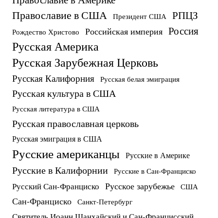
Православие в США
РПЦЗ
Президент США
Россия
Российская империя
Рождество Христово
Русская Америка
Русская Зарубежная Церковь
Русская Калифорния
Русская белая эмиграция
Русская культура в США
Русская литература в США
Русская православная церковь
Русская эмиграция в США
Русские американцы
Русские в Америке
Русские в Калифорнии
Русские в Сан-Франциско
Русское зарубежье
Русский Сан-Франциско
США
Сан-Франциско
Санкт-Петербург
Святитель Иоанн Шанхайский и Сан-Францисский