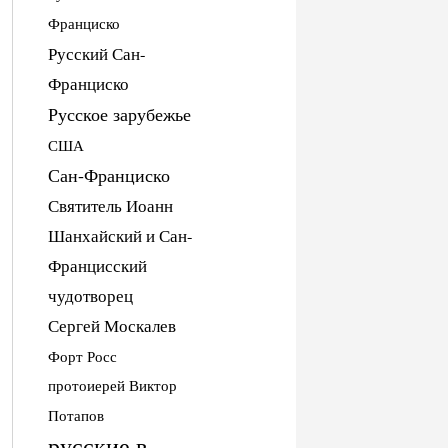
Франциско
Русский Сан-
Франциско
Русское зарубежье
США
Сан-Франциско
Святитель Иоанн
Шанхайский и Сан-
Францисский
чудотворец
Сергей Москалев
Форт Росс
протоиерей Виктор
Потапов
русские в