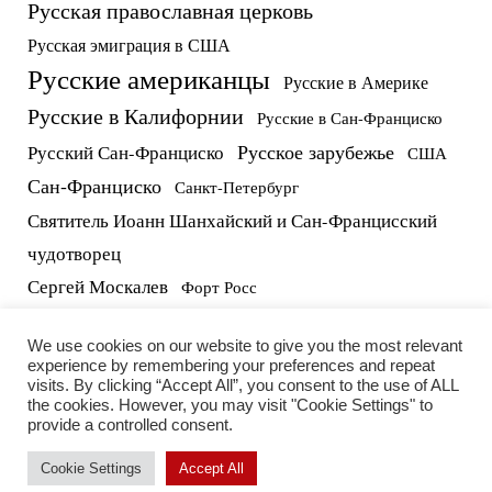
Русская православная церковь
Русская эмиграция в США
Русские американцы
Русские в Америке
Русские в Калифорнии
Русские в Сан-Франциско
Русское зарубежье
Русский Сан-Франциско
США
Сан-Франциско
Санкт-Петербург
Святитель Иоанн Шанхайский и Сан-Францисский
чудотворец
Сергей Москалев
Форт Росс
русские в США
протоиерей Виктор Потапов
We use cookies on our website to give you the most relevant
experience by remembering your preferences and repeat
visits. By clicking “Accept All”, you consent to the use of ALL
the cookies. However, you may visit "Cookie Settings" to
provide a controlled consent.
Cookie Settings
Accept All