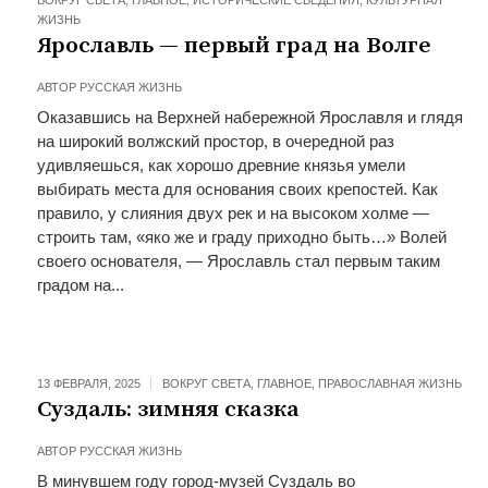
ВОКРУГ СВЕТА
,
ГЛАВНОЕ
,
ИСТОРИЧЕСКИЕ СВЕДЕНИЯ
,
КУЛЬТУРНАЯ
ЖИЗНЬ
Ярославль — первый град на Волге
АВТОР
РУССКАЯ ЖИЗНЬ
Оказавшись на Верхней набережной Ярославля и глядя
на широкий волжский простор, в очередной раз
удивляешься, как хорошо древние князья умели
выбирать места для основания своих крепостей. Как
правило, у слияния двух рек и на высоком холме —
строить там, «яко же и граду приходно быть…» Волей
своего основателя, — Ярославль стал первым таким
градом на...
13 ФЕВРАЛЯ, 2025
ВОКРУГ СВЕТА
,
ГЛАВНОЕ
,
ПРАВОСЛАВНАЯ ЖИЗНЬ
Суздаль: зимняя сказка
АВТОР
РУССКАЯ ЖИЗНЬ
В минувшем году город-музей Суздаль во